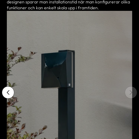
designen sparar man installationstid när man konfigurerar olika
funktioner och kan enkelt skala upp i framtiden.
Installation på mindre än 4
Snabb installation och