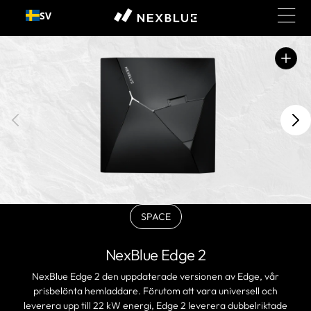
Gå till
SV
innehållet
Öppna
utvalda
medier
i
gallerivy
SPACE
BLACKVariant
slutsåld
eller
NexBlue Edge 2
ej
tillgänglig
NexBlue Edge 2 den uppdaterade versionen av Edge, vår
prisbelönta hemladdare. Förutom att vara universell och
leverera upp till 22 kW energi, Edge 2 leverera dubbelriktade