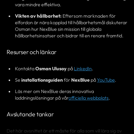
vara mindre effektiva.
Vikten av hållbarhet:
Eftersom marknaden för
elfordon är nära kopplad till hållbarhetsmål diskuterar
Osman hur NexBlue sin mission till globala
hållbarhetsinsatser och bidrar till en renare framtid.
Resurser och länkar
Kontakta
Osman Ulusoy
på
LinkedIn
.
Se
installationsguiden
för
NexBlue
på
YouTube
.
Läs mer om NexBlue deras innovativa
laddningslösningar på vår
officiella webbplats
.
Avslutande tankar
Det här avsnittet är ett måste för alla som vill lära sig av