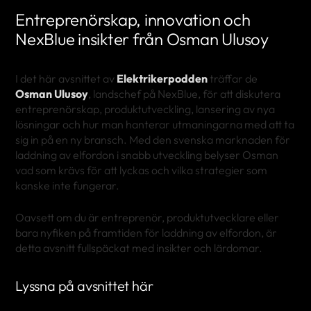
Entreprenörskap, innovation och
NexBlue insikter från Osman Ulusoy
I det här avsnittet av
Elektrikerpodden
träffar de
Osman Ulusoy
, landschef på NexBlue, för att diskutera
entreprenörskap, produktutveckling, lansering av nya
lösningar och hur man hanterar utmaningarna med att ta
sig in på en ny bransch. Med den svenska marknaden för
laddning av elfordon i snabb utveckling belyser Osman
vad som krävs för att lyckas och vilka strategier som
kanske inte fungerar.
Oavsett om du är entreprenör, produktutvecklare eller
bara nyfiken på framtiden för laddning av elfordon, är
detta avsnitt fullspäckat med insikter och lärdomar.
Lyssna på avsnittet här