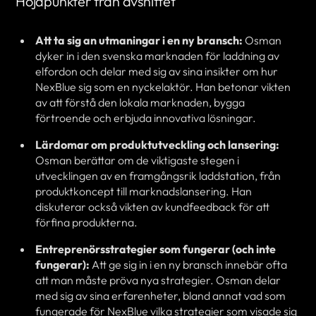
Höjdpunkter från avsnittet
Att ta sig an utmaningar i en ny bransch:
Osman
dyker in i den svenska marknaden för laddning av
elfordon och delar med sig av sina insikter om hur
NexBlue sig som en nyckelaktör. Han betonar vikten
av att förstå den lokala marknaden, bygga
förtroende och erbjuda innovativa lösningar.
Lärdomar om produktutveckling och lansering:
Osman berättar om de viktigaste stegen i
utvecklingen av en framgångsrik laddstation, från
produktkoncept till marknadslansering. Han
diskuterar också vikten av kundfeedback för att
förfina produkterna.
Entreprenörsstrategier som fungerar (och inte
fungerar):
Att ge sig in i en ny bransch innebär ofta
att man måste pröva nya strategier. Osman delar
med sig av sina erfarenheter, bland annat vad som
fungerade för NexBlue vilka strategier som visade sig