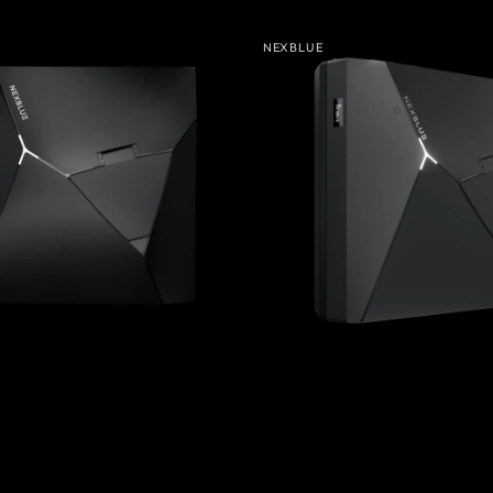
NexBlue
NEXBLUE
Delta
:
Leverantör:
Max