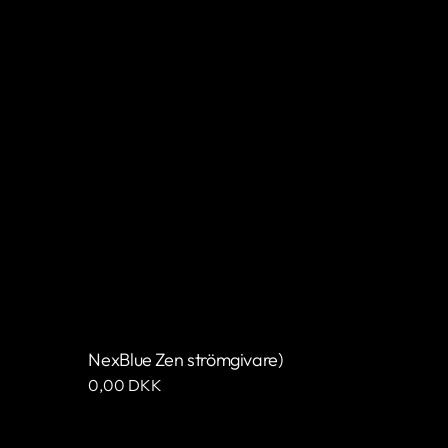
NexBlue Zen strömgivare)
Ordinarie
0,00 DKK
pris