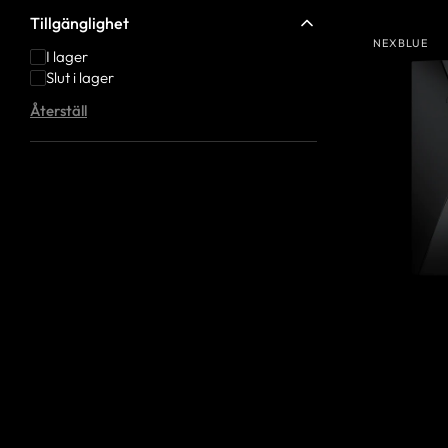
Tillgänglighet
NexBlue
NEXBLUE
Delta
Leverantör
I lager
Slut i lager
Återställ