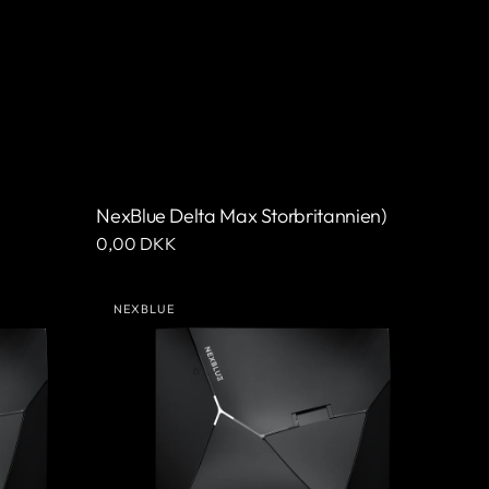
NexBlue Delta Max Storbritannien)
Ordinarie
0,00 DKK
pris
NexBlue
NEXBLUE
Edge
Leverantör:
Max