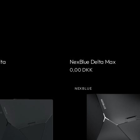
lta
NexBlue Delta Max
Ordinarie
0,00 DKK
pris
NexBlue
NEXBLUE
Edge
:
Leverantör:
n)
2