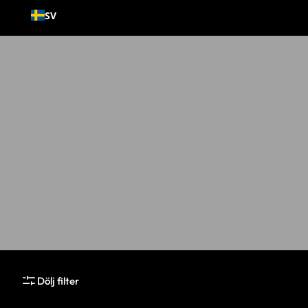
Gå till
SV
innehållet
Samling:
Produkter
Dölj filter