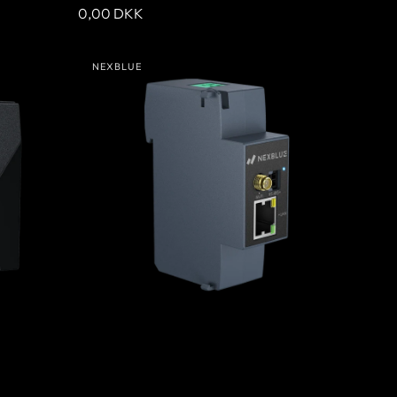
Ordinarie
0,00 DKK
pris
NexBlue
NEXBLUE
Zen
Leverantör:
strömgivare)