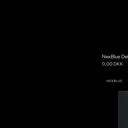
NexBlue De
Ordinarie
0,00 DKK
pris
NexBlue
NEXBLUE
Edge
Leverantör
Storbritannie