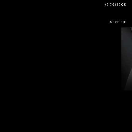
Ordinarie
0,00 DKK
pris
NexBlue
NEXBLUE
Point
Leverantör
(Storbritannie