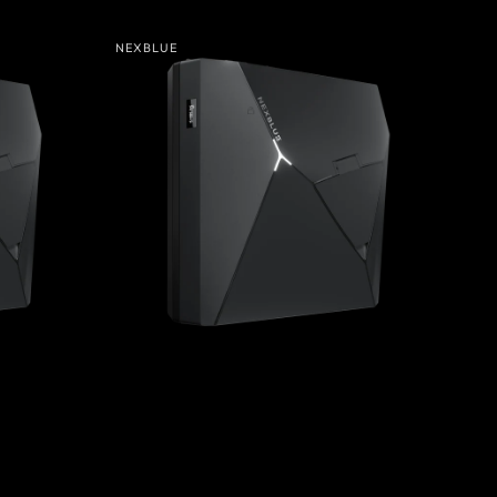
NexBlue
NEXBLUE
Delta
Leverantör:
Max
Storbritannien)