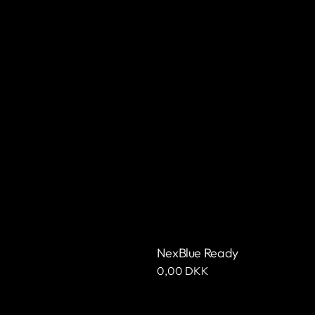
NexBlue Ready
Ordinarie
0,00 DKK
pris