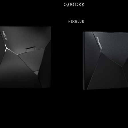
Ordinarie
0,00 DKK
pris
NexBlue
NEXBLUE
Ready
:
Leverantör:
n)