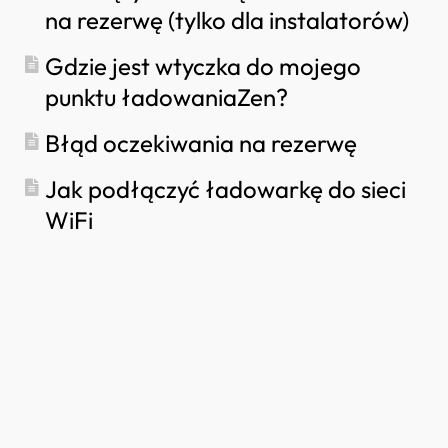
Ktoś inny chce skorzystać z mojej stacji
na rezerwę (tylko dla instalatorów)
Partner Portal?
ładowania. Jak mogę udostępnić mu ją?
Gdzie jest wtyczka do mojego
Jak wykorzystać energię słoneczną do
ładowania samochodu
punktu ładowaniaZen?
Jak dodać punkt ładowania w aplikacji
myNexBlue
Błąd oczekiwania na rezerwę
Jak podłączyć NexBlue Zen inteligentny licznik)
Jak podłączyć ładowarkę do sieci
do sieci Wi-Fi
WiFi
Jak skonfigurować ładowanie jednofazowe?