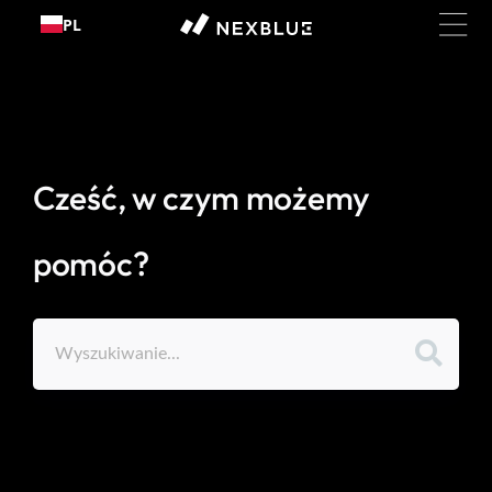
Przejdź
PL
do
treści
Cześć, w czym możemy
pomóc?