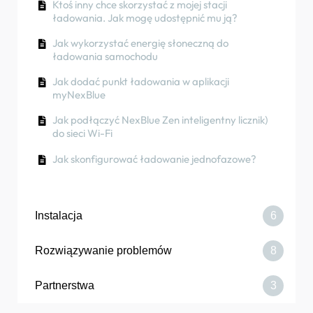
Ktoś inny chce skorzystać z mojej stacji
Partner Portal?
ładowania. Jak mogę udostępnić mu ją?
Jak wykorzystać energię słoneczną do
ładowania samochodu
Jak dodać punkt ładowania w aplikacji
myNexBlue
Jak podłączyć NexBlue Zen inteligentny licznik)
do sieci Wi-Fi
Jak skonfigurować ładowanie jednofazowe?
Instalacja
6
Rozwiązywanie problemów
8
Jak wymienić moduł równoważenia NexBlue
Partnerstwa
3
Jak zamówić Point NexBlue
Ładowarka lub moduł równoważenia
obciążenia nie łączy się przez Bluetooth
Jak podłączyć punkt ładowania do sieci 4G