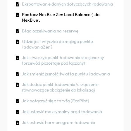
ładowania. Jak mogę udostępnić mu ją?
(aplikacjaNexBlue )
Eksportowanie danych dotyczących ładowania
podczas/po instalacji
Jak podłączyć punkt ładowania do sieci 4G
Jak wykorzystać energię słoneczną do
Kolory ładowarki
Rotacja fazowa
podczas/po instalacji
ładowania samochodu
Podłącz NexBlue Zen Load Balancer) do
Procedura testowania wyłącznika
NexBlue .
różnicowoprądowego
Jak przywrócić ustawienia fabryczne produktu
Jak sprawdzić, czy produkt wykazuje jakieś
nieoczekiwane zachowanie
Błąd oczekiwania na rezerwę
Jak sprawdzić, czy produkt wykazuje jakieś
Jak tworzyć lokalizacje i zarządzać nimi
nieoczekiwane zachowanie
Jak podłączyć NexBlue Zen inteligentny licznik)
Gdzie jest wtyczka do mojego punktu
Jak sprawdzić, czy produkt wykazuje jakieś
do sieci Wi-Fi
ładowaniaZen?
Zabezpieczenie przed prądem resztkowym
nieoczekiwane zachowanie
Zintegrować terminal panelu słonecznego z
Jak stworzyć punkt ładowania stacjonarny
Rotacja fazowa
Stan ładowania
modułem równoważenia obciążenia
(przewód pozostaje podłączony)
Rotacja fazowa
Jak zmienić jasność światła punktu ładowania
Jak przenieść prawo własności na klienta
Jak dodać punkt ładowania/urządzenie
końcowego (Portal partnerów)
równoważące obciążenie do lokalizacji
Wstępna konfiguracja: Zdalne zakończenie
Jak połączyć się z taryfą (EcoPilot)
konfiguracji instalacji w portalu
Jak ustawić maksymalny prąd ładowania
Czy każdy nowy instalator musi otrzymać
nazwę użytkownika i hasło?
Jak ustawić harmonogram ładowania
Jak wymienić główny bezpiecznik w portalu