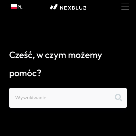
Przejdź
PL
do
treści
Cześć, w czym możemy
pomóc?