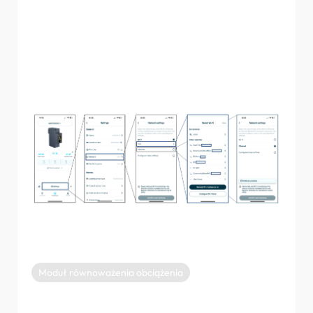
5. Wybierz
Wi-Fi, jeśli
chcesz skorzystać z połączenia
bezprzewodowego, a następnie wybierz sieć i wprowadź
hasło, aby się połączyć. Jeśli korzystasz z sieci Ethernet,
upewnij się, że kabel jest podłączony między portem
Ethernet w urządzeniu Zen routerem, wybierz
Ethernet
,
a następnie potwierdź i kontynuuj konfigurację.
Moduł równoważenia obciążenia