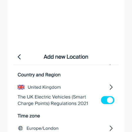
głównego dostępnej dla punktów ładowania
zainstalowanych w danej lokalizacji
Prąd rezerwowy — wartość, do której punkty
ładowania powinny powrócić, jeśli nie są w stanie
połączyć się z NexBlue