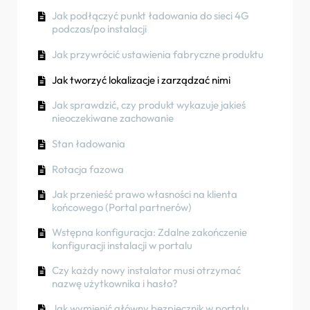
(aplikacjaNexBlue )
podczas/po instalacji
Jak podłączyć punkt ładowania do sieci 4G
Jak wykorzystać energię słoneczną do
Rotacja fazowa
podczas/po instalacji
ładowania samochodu
Procedura testowania wyłącznika
różnicowoprądowego
Jak przywrócić ustawienia fabryczne produktu
Jak sprawdzić, czy produkt wykazuje jakieś
nieoczekiwane zachowanie
Jak sprawdzić, czy produkt wykazuje jakieś
Jak tworzyć lokalizacje i zarządzać nimi
nieoczekiwane zachowanie
Jak podłączyć NexBlue Zen inteligentny licznik)
Jak sprawdzić, czy produkt wykazuje jakieś
do sieci Wi-Fi
Zabezpieczenie przed prądem resztkowym
nieoczekiwane zachowanie
Zintegrować terminal panelu słonecznego z
Rotacja fazowa
Stan ładowania
modułem równoważenia obciążenia
Rotacja fazowa
Jak przenieść prawo własności na klienta
końcowego (Portal partnerów)
Wstępna konfiguracja: Zdalne zakończenie
konfiguracji instalacji w portalu
Czy każdy nowy instalator musi otrzymać
nazwę użytkownika i hasło?
Jak wymienić główny bezpiecznik w portalu