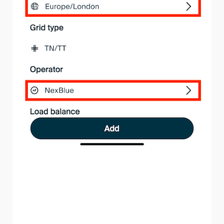
Poniższe pola określają zachowanie ładowania i moc
dostępną dla punktu ładowania:
Bezpiecznik główny – rozmiar głównego bezpiecznika
doprowadzającego prąd do nieruchomości
Limit bezpiecznika głównego – % mocy bezpiecznika