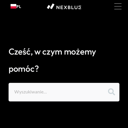
Przejdź
PL
do
treści
Cześć, w czym możemy
pomóc?