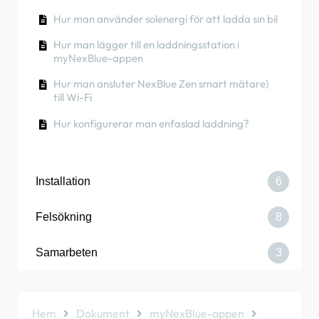
Hur man använder solenergi för att ladda sin bil
Hur byter man huvudsäkringsdonet på
Partnerportalen？
Hur man lägger till en laddningsstation i
myNexBlue-appen
Hur man ansluter NexBlue Zen smart mätare)
till Wi-Fi
Hur konfigurerar man enfaslad laddning?
Installation
6
Felsökning
8
Så här byter du ut NexBlue
Samarbeten
3
Hur man beställer en Point
Laddaren eller lastbalanseraren ansluter inte
via Bluetooth
Hur man ansluter laddningsstationen till 4G
under/efter installationen
Hur man lägger till en plats som har delats med
Brandväggskrav för NexBlue
dig
Hem
Dokument
myNexBlue-appen