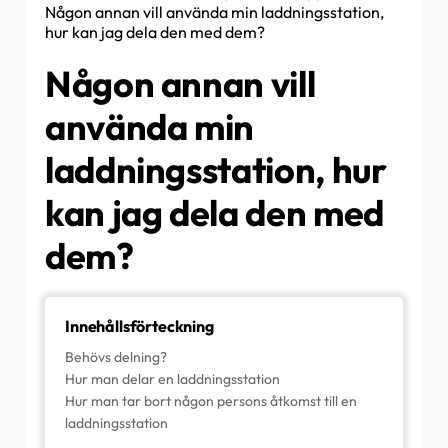
Hur man skapar och hanterar platser
Någon annan vill använda min laddningsstation,
Lösa felet med väntan på reservlösning (endast
Hur man delar en plats med en
hur kan jag dela den med dem?
för installatörer)
Vad är en plats och varför är den viktig?
person/organisation
Varför har jag fått ett e-postmeddelande om
Någon annan vill
Hur man överför äganderätten till kunden
Hur man skapar/går med i/bjuder in någon till
min laddningsstation?
(NexBlue App)
en organisation
använda min
Min laddningsstation är påslagen men lampan
på enheten lyser inte.
laddningsstation, hur
RCD-testförfarande
kan jag dela den med
Evenemangslista
dem?
Hur man kontrollerar om en produkt har
uppvisat något oväntat beteende
Innehållsförteckning
Behövs delning?
Hur man delar en laddningsstation
Hur man tar bort någon persons åtkomst till en
laddningsstation