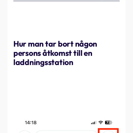
När laddaren har delats kan du som ägare av platsen
övervaka vem som har delats laddningspunkten. Du kan
också ta bort åtkomsten för alla användare som du
tidigare har delat en laddningspunkt med.
Hur man tar bort någon
persons åtkomst till en
laddningsstation
Gå till menyn "dela laddare" på produktsidan, precis som
när du lade till den alternativa användaren. Den här
gången bör du redan se användaren i listan. Svep bara åt
vänster på den användare du vill ta bort och tryck på "ta
bort". Den kommer då att försvinna från deras
myNexBlue-app.