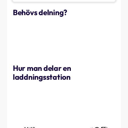
Behövs delning?
Dina NexBlue kan användas med vilket fordon du vill,
även andras. Ibland kan du dock vilja spåra vem som
använder laddaren eller låta andra använda laddaren
när du inte är där för att verifiera laddningen. I så fall
följer du stegen nedan för att dela laddaren med vem du
vill.
Hur man delar en
laddningsstation
Först och främst måste den person du vill dela laddaren
med ladda ner myNexBlue-appen och skapa ett konto.
När de har skapat ett konto går du bara till den
laddningsstation du vill dela med dem och följer stegen
nedan.