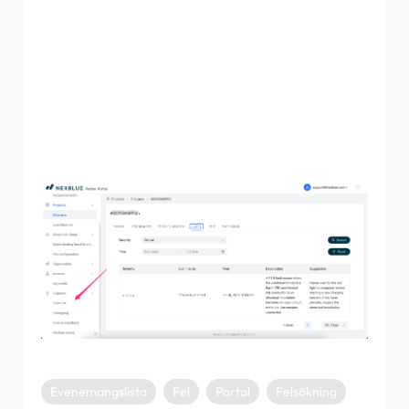
varje händelse finns en beskrivning och ett förslag på
sidan "Händelse" för den relevanta produkten. Om det
krävs ett samtal till NexBlue support anges detta i
kolumnen för förslag.
En fullständig lista över evenemang finns i
partnerportalen. För att komma åt den, scrolla nedåt till
vänster och klicka på "Event List" under "Support", som
visas nedan.
Evenemangslista
Fel
Portal
Felsökning