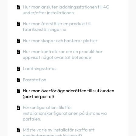
under/efter installationen
Fasrotation
Hur man ansluter laddningsstationen till 4G
Hur man kontrollerar om en produkt har
under/efter installationen
uppvisat något oväntat beteende
RCD-testförfarande
Hur man återställer en produkt till
Hur man ansluter NexBlue Zen smart mätare)
Hur man kontrollerar om en produkt har
fabriksinställningarna
till Wi-Fi
uppvisat något oväntat beteende
Hur man skapar och hanterar platser
Integrera solpanelsterminal med
Järnströmsskydd
lastbalanserare
Hur man kontrollerar om en produkt har
Fasrotation
uppvisat något oväntat beteende
Laddningsstatus
Fasrotation
Hur man överför äganderätten till slutkunden
(partnerportal)
Förkonfiguration: Slutför
installationskonfigurationen på distans via
portalen.
Måste varje ny installatör skaffa ett
användarnamn och lösenord?