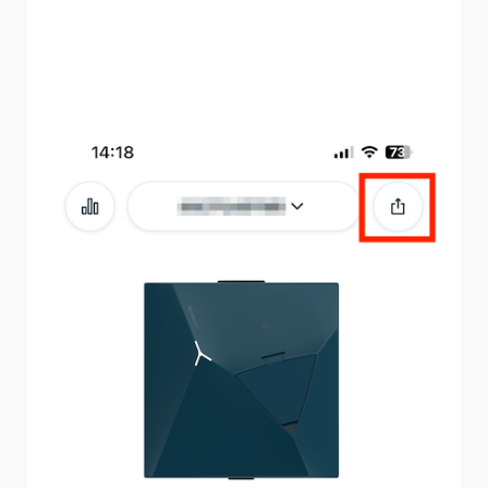
partager le chargeur devra télécharger l'application
myNexBlue et créer un compte. Une fois son compte
créé, rendez-vous simplement à la borne de recharge
que vous souhaitez partager avec elle et suivez les étapes
ci-dessous.