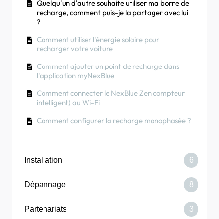
Quelqu'un d'autre souhaite utiliser ma borne de
Comment changer le fusible principal sur le
recharge, comment puis-je la partager avec lui
portail partenaire ?
?
Comment utiliser l'énergie solaire pour
recharger votre voiture
Comment ajouter un point de recharge dans
l'application myNexBlue
Comment connecter le NexBlue Zen compteur
intelligent) au Wi-Fi
Comment configurer la recharge monophasée ?
Installation
6
Dépannage
8
Comment remplacer l'équilibreur NexBlue
Partenariats
3
Comment commander un Point NexBlue
Le chargeur ou l'équilibreur de charge ne se