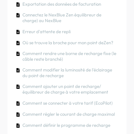
Comment transférer la propriété au client
Comment utiliser l'énergie solaire pour
Exportation des données de facturation
4G pendant/après l'installation
recharge, comment puis-je la partager avec lui
(applicationNexBlue )
Comment connecter le point de recharge à la
recharger votre voiture
?
4G pendant/après l'installation
Connectez le NexBlue Zen équilibreur de
Procédure de test RCD
Rotation de phase
Comment vérifier si un produit a rencontré un
charge) au NexBlue
Couleurs du chargeur
Comment effectuer une réinitialisation d'usine
comportement inattendu
Comment vérifier si un produit a rencontré un
d'un produit
Erreur d'attente de repli
comportement inattendu
Comment connecter le NexBlue Zen compteur
Comment créer et gérer des emplacements
intelligent) au Wi-Fi
Où se trouve la broche pour mon point deZen?
Protection contre les courants résiduels
Comment vérifier si un produit a rencontré un
Intégrer le terminal du panneau solaire avec
Comment rendre une borne de recharge fixe (le
Rotation de phase
comportement inattendu
l'équilibreur de charge
câble reste branché)
État de charge
Comment modifier la luminosité de l'éclairage
du point de recharge
Rotation de phase
Comment ajouter un point de recharge/
Comment transférer la propriété au client final
équilibreur de charge à votre emplacement
(Portail partenaires)
Comment se connecter à votre tarif (EcoPilot)
Préconfiguration : effectuez à distance la
configuration de l'installation sur le portail.
Comment régler le courant de charge maximal
Chaque nouvel installateur doit-il obtenir un
Comment définir le programme de recharge
nom d'utilisateur et un mot de passe ?