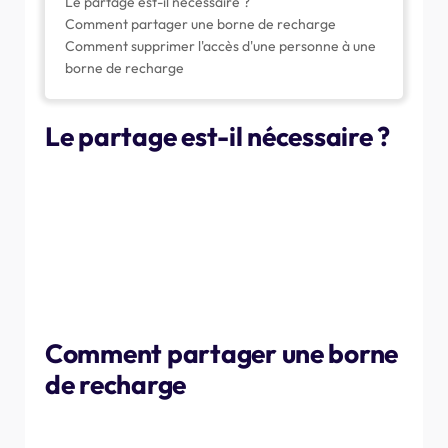
Le partage est-il nécessaire ?
Comment partager une borne de recharge
Comment supprimer l'accès d'une personne à une
borne de recharge
Le partage est-il nécessaire ?
Vos NexBlue peuvent fonctionner avec n'importe quel
véhicule, même ceux d'autres personnes. Cependant,
vous pouvez parfois souhaiter savoir qui utilise le
chargeur ou permettre à d'autres personnes de l'utiliser
lorsque vous n'êtes pas là pour authentifier une recharge.
Si tel est le cas, suivez les étapes ci-dessous pour
partager le chargeur avec les personnes de votre choix.
Comment partager une borne
de recharge
Tout d'abord, la personne avec laquelle vous souhaitez