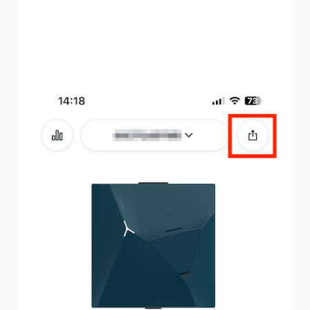
alternatif. Cette fois-ci, vous devriez déjà voir l'utilisateur
dans la liste. Il vous suffit de balayer vers la gauche sur
l'utilisateur que vous souhaitez supprimer et d'appuyer sur
« Supprimer ». Il disparaîtra alors de l'application
myNexBlue.