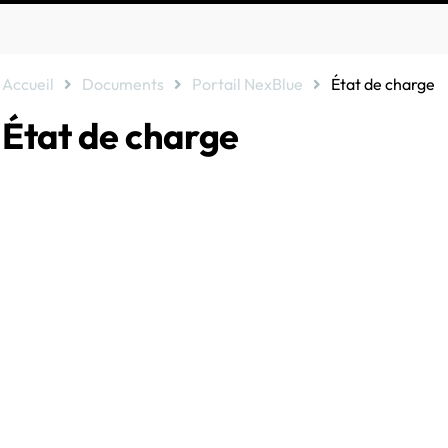
Accueil
Documents
Portail NexBlue
État de charge
État de charge
L'état de charge s'affiche à la fois sur l'application et sur le portail.
Branchez le câble pour recharger
Il n'y a pas de câble branché.
Ready charger
Câble connecté.
Recharge
Recharge de secours