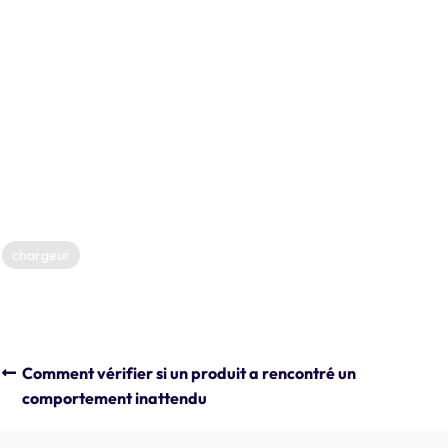
En attente de la réponse de la voiture
Hors pointe
Uniquement pour le Royaume-Uni.
Charge en pause
Attendez que l'erreur disparaisse, puis la recharge reprendra.
Charge terminée
chargeur
Comment vérifier si un produit a rencontré un
comportement inattendu