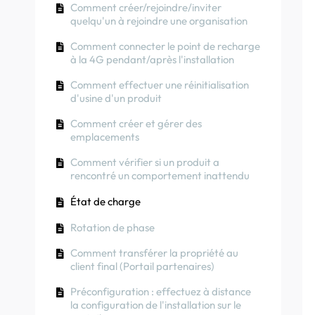
Qu'est-ce qu'un emplacement et
Comment créer/rejoindre/inviter
Comment ajouter un point de recharge/
Comment commander un Point NexBlue
pourquoi est-il important ?
quelqu'un à rejoindre une organisation
équilibreur de charge à votre
emplacement
Comment connecter le point de recharge
Comment transférer la propriété au
Comment connecter le point de recharge
à la 4G pendant/après l'installation
client (applicationNexBlue )
à la 4G pendant/après l'installation
Comment utiliser l'énergie solaire pour
recharger votre voiture
Procédure de test RCD
Rotation de phase
Comment effectuer une réinitialisation
d'usine d'un produit
Comment vérifier si un produit a
Comment vérifier si un produit a
rencontré un comportement inattendu
rencontré un comportement inattendu
Comment créer et gérer des
emplacements
Comment connecter le NexBlue Zen
Protection contre les courants résiduels
compteur intelligent) au Wi-Fi
Comment vérifier si un produit a
Rotation de phase
rencontré un comportement inattendu
Intégrer le terminal du panneau solaire
avec l'équilibreur de charge
État de charge
Rotation de phase
Comment transférer la propriété au
client final (Portail partenaires)
Préconfiguration : effectuez à distance
la configuration de l'installation sur le