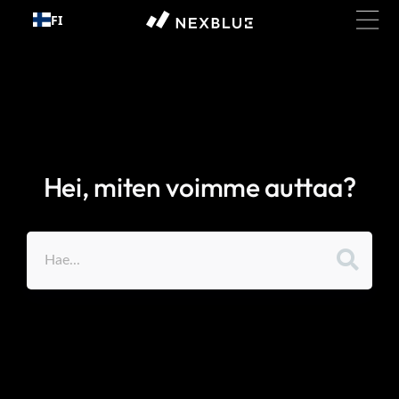
Siirry
FI
sisältöön
Hei, miten voimme auttaa?