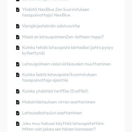
Miten voin jakaa sen hänen kanssaan?
Kuinka käyttää aurinkoenergiaa auton
Vaiheiden kierros
Tuotteen tehdasasetusten palauttaminen
lataamiseen
Yhdistä NexBlue Zen kuormituksen
RCD-testausmenettely
Laturin värit
tasapainottaja) NexBlue .
Kohteiden luominen ja hallinta
Kuinka tarkistaa, onko tuotteessa ilmennyt
Kuinka tarkistaa, onko tuotteessa ilmennyt
odottamattomia toimintahäiriöitä
Varajärjestelmän odotusvirhe
odottamattomia toimintahäiriöitä
Kuinka tarkistaa, onko tuotteessa ilmennyt
odottamattomia toimintahäiriöitä
NexBlue Zen älymittari) liittäminen Wi-Fi-
Missä on latauspisteenZen-laitteen tappi?
Jäännösvirta-suojaus
verkkoon
Lataustila
Kuinka tehdä latauspiste kiinteäksi (johto pysyy
Vaiheiden kierros
Integroi aurinkopaneelin liitin kuormituksen
kytkettynä)
Vaiheiden kierros
tasapainottajaan
Latauspisteen valon kirkkauden muuttaminen
Omistusoikeuden siirtäminen loppuasiakkaalle
(kumppaniportaali)
Kuinka lisätä latauspiste/kuormituksen
tasapainottaja sijaintiisi
Esikonfigurointi: Suorita asennuksen
konfigurointi etänä portaalissa.
Kuinka yhdistää tariffiisi (EcoPilot)
Tarvitseeko jokainen uusi asentaja hankkia
Maksimilatauksen virran asettaminen
käyttäjätunnuksen ja salasanan?
Latausaikataulun asettaminen
Kuinka vaihtaa pääsulake Partner Portalissa？
Joku muu haluaa käyttää latauspistettäni.
Miten voin jakaa sen hänen kanssaan?