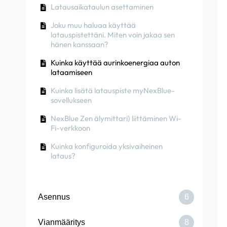
hankkia käyttäjätunnuksen ja
Latausaikataulun asettaminen
salasanan?
Joku muu haluaa käyttää
Kuinka vaihtaa pääsulake Partner
latauspistettäni. Miten voin jakaa sen
Portalissa？
hänen kanssaan?
Kuinka käyttää aurinkoenergiaa auton
lataamiseen
Kuinka lisätä latauspiste myNexBlue-
sovellukseen
NexBlue Zen älymittari) liittäminen Wi-
Fi-verkkoon
Kuinka konfiguroida yksivaiheinen
lataus?
Asennus
6
Vianmääritys
8