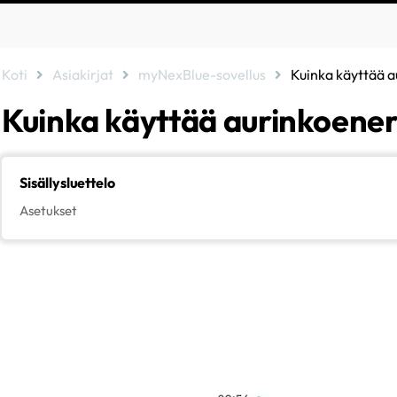
Koti
Asiakirjat
myNexBlue-sovellus
Kuinka käyttää 
Kuinka käyttää aurinkoene
Sisällysluettelo
Asetukset
Yksi sähköautojen upeista ominaisuuksista on, että niitä voi ladata 
dieselautoja, mutta lisäksi voit kirjaimellisesti tuottaa oman energian l
NexBlue Zen onZen niihin, voit valita, kuinka nopeasti haluat ladat
aurinkopaneeleiden tuottamaa ilmaista energiaa. myNexBlue-sovell
Zen-laitteen käytössä. Voit käyttää niitä napsauttamalla salamaa Z