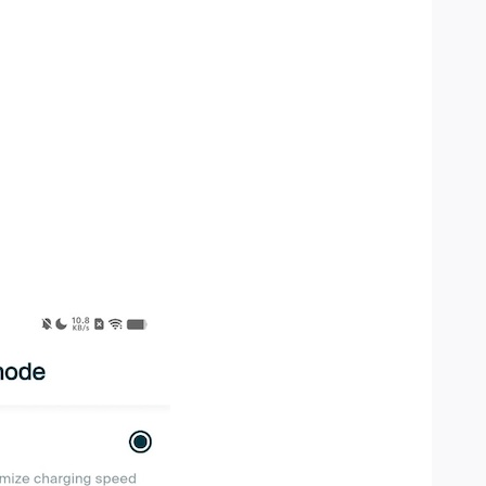
NexBlue Zen kytketty aurinkopaneeliisi, ja ne toimivat
ulla nopeudella, riippuen kulloinkin tuotetusta
oenergia käytetään lataamiseen ennen kuin verkosta
alla. Jos tuotanto laskee alle 6 A:n (EV:n
uotanto nousee jälleen yli 6 A:n.
ergialla, mutta jos tuotanto laskee alle 6 A:n, laturi
oisin kuin pelkän aurinkoenergian ylijäämän tapauksessa,