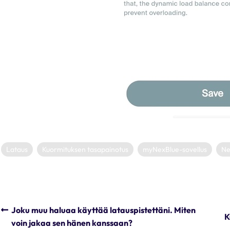
Lataus
Kuormituksen tasapainotus
myNexBlue-sovellus
Ne
Joku muu haluaa käyttää latauspistettäni. Miten
K
voin jakaa sen hänen kanssaan?