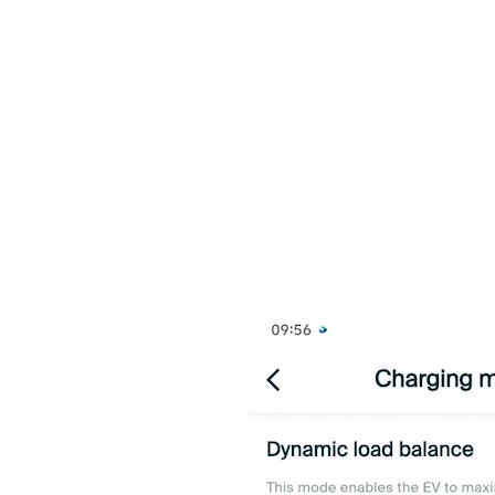
Yksinkertaisesti sanottuna, sinulla on kolme latausvaihtoehtoa, kun 
seuraavasti:
Dynaaminen kuormituksen tasapainotus – Ajoneuvo latautuu asetet
aurinkovoimasta. Latauspisteen lataamisen aikana tuotettu aurink
saatavaa energiaa käytetään.
Vain aurinkovoiman ylijäämä - Ajoneuvo latautuu vain aurinkovoim
vähimmäislatausvoimakkuus), ajoneuvo lopettaa lataamisen, kunnes t
Ensin aurinkoenergian ylijäämä - Ajoneuvo latautuu vain aurinkoen
ottaa energiaa verkosta varmistaakseen, että lataus ei keskeydy, t
jolloin lataus keskeytyisi.