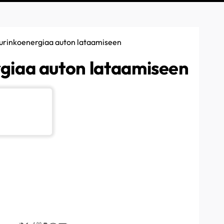
aurinkoenergiaa auton lataamiseen
rgiaa auton lataamiseen
tai "tankata" monissa paikoissa enemmän kuin bensiini- tai
iikkuaksesi! Jos sinulla on aurinkopaneelit kiinteistössäsi ja
a ajoneuvosi, sen mukaan kuinka paljon haluat käyttää
uksessa on kolme asetusta, joita voit muuttaa NexBlue
en laitteessa Zen .