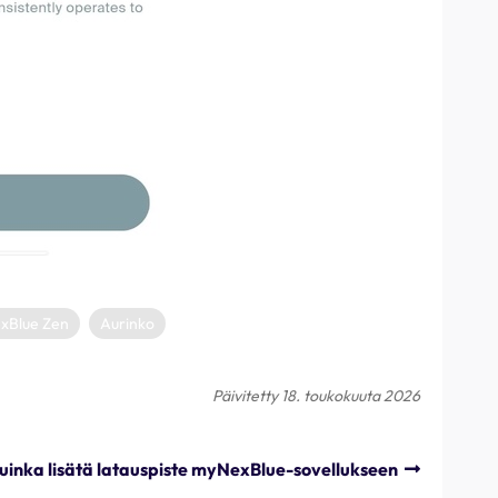
xBlue Zen
Aurinko
Päivitetty 18. toukokuuta 2026
uinka lisätä latauspiste myNexBlue-sovellukseen