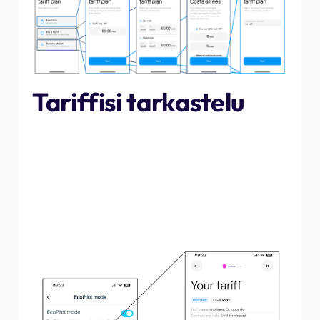
Tariffisi tarkastelu
Kun olet liittänyt tariffisi ja määrittänyt EcoPilotin, olet
valmis aloittamaan! Voit tarkastella tariffisi aikatauluja ja
kustannuksia napauttamalla EcoPilotissa "tarkista".
"Tariffisi" -näytöltä näet kiinteistösi sähkön hinnan eri
aikoina päivällä, mukaan lukien edellisen, nykyisen tai
seuraavan päivän. Täältä voit myös irrottaa tariffisi, jos
se muuttuu, tai muokata tariffitietoja.