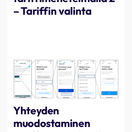
– Tariffin valinta
Jos et halua kirjautua sisään tunnuksillasi, voit valita
tariffisi kunkin energiantoimittajan luettelosta. Selaa
luetteloa ja valitse omaasi tarkalleen vastaava tariffi,
valitse sitten voimassaolon päättymispäivä (jos
sovellettava) ja seuraava.
Yhteyden
muodostaminen