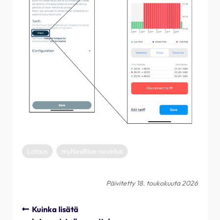
Lataus
myNexBlue-sovellus
Päivitetty 18. toukokuuta 2026
Kuinka lisätä