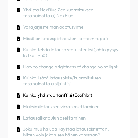
Miten voin jakaa sen hänen kanssaan?
Kuinka käyttää aurinkoenergiaa auton
Vaiheiden kierros
Tuotteen tehdasasetusten palauttaminen
lataamiseen
Yhdistä NexBlue Zen kuormituksen
RCD-testausmenettely
Laturin värit
tasapainottaja) NexBlue .
Kohteiden luominen ja hallinta
Kuinka tarkistaa, onko tuotteessa ilmennyt
Kuinka tarkistaa, onko tuotteessa ilmennyt
odottamattomia toimintahäiriöitä
Varajärjestelmän odotusvirhe
odottamattomia toimintahäiriöitä
Kuinka tarkistaa, onko tuotteessa ilmennyt
odottamattomia toimintahäiriöitä
NexBlue Zen älymittari) liittäminen Wi-Fi-
Missä on latauspisteenZen-laitteen tappi?
Jäännösvirta-suojaus
verkkoon
Lataustila
Kuinka tehdä latauspiste kiinteäksi (johto pysyy
Vaiheiden kierros
Integroi aurinkopaneelin liitin kuormituksen
kytkettynä)
Vaiheiden kierros
tasapainottajaan
How to change brightness of charge point light
Omistusoikeuden siirtäminen loppuasiakkaalle
(kumppaniportaali)
Kuinka lisätä latauspiste/kuormituksen
tasapainottaja sijaintiisi
Esikonfigurointi: Suorita asennuksen
konfigurointi etänä portaalissa.
Kuinka yhdistää tariffiisi (EcoPilot)
Tarvitseeko jokainen uusi asentaja hankkia
Maksimilatauksen virran asettaminen
käyttäjätunnuksen ja salasanan?
Latausaikataulun asettaminen
Kuinka vaihtaa pääsulake Partner Portalissa？
Joku muu haluaa käyttää latauspistettäni.
Miten voin jakaa sen hänen kanssaan?