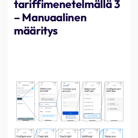
tariffimenetelmällä 3
– Manuaalinen
määritys
Viimeinen tapa asettaa ajoitukset on syöttää ne
manuaalisesti. Tämä vie enemmän aikaa kuin kaksi muuta
tapaa, mutta jos olet siirtynyt uuteen tariffiin, jota ei ole
vielä ladattu järjestelmäämme, se voi olla tarpeen. Toimi
seuraavasti.