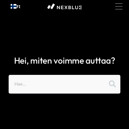
Siirry
FI
sisältöön
Hei, miten voimme auttaa?