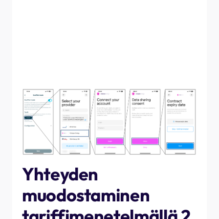
Ensimmäinen ja helpoin tapa yhdistää tariffiaikataulusi
sovellukseen on kirjautua tilillesi. Napauta "Yhdistä" ja
seuraa ohjeita energiantoimittajasi mukaan. Kun sinulta
kysytään sopimuksen päättymispäivää, valitse
sopimuksen uusimispäivä tai, jos aiot jatkaa sopimusta
lähitulevaisuudessa, napauta "Ohita/kunnes
irtisanotaan".
Yhteyden
muodostaminen
tariffimenetelmällä 2