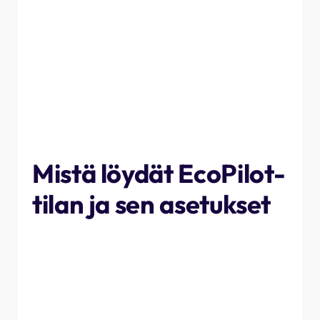
hintoja, jotta sähköautojen kuljettajat voivat ladata
autojaan edullisemmin yöllä. Nämä hinnat ovat yleensä
voimassa keskiyöstä aamuyöhön. Jotta asiakkaat voivat
helposti integroida latauspisteensä tariffiin, olemme
rakentaneet EcoPilot-toiminnon sovellukseemme. Sinun
tarvitsee vain kytkeä toiminto päälle ja syöttää tariffisi
tiedot sekä latausajan ja ajankohdan, jolloin ajoneuvo on
ladattava. EcoPilot varmistaa, että lataat ajoneuvosi
mahdollisimman edulliseen hintaan.
Mistä löydät EcoPilot-
tilan ja sen asetukset
Voit ottaa EcoPilot-tilan käyttöön siirtymällä
sovelluksessa latauspisteeseen, jonka haluat liittää
tariffiisi, ja napauttamalla sitten alareunassa olevaa
"EcoPilot"-painiketta. Kun olet valikkonäytössä, voit
tarkastella asetuksia vaihtamalla näytön yläreunassa
olevaa asetusta.