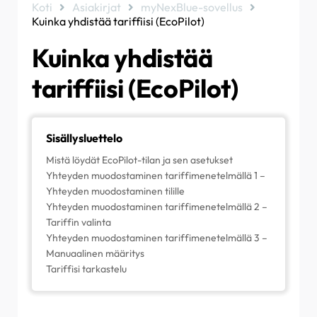
Koti
Asiakirjat
myNexBlue-sovellus
Kohteiden luominen ja hallinta
Kuinka jakaa sijainti henkilölle/organisaatiolle
Kuinka yhdistää tariffiisi (EcoPilot)
Fallback-odotuksen virheen ratkaiseminen (vain
asentajille)
Mikä on sijainti ja miksi se on tärkeä?
How to create/join/invite someone to an
Kuinka yhdistää
Organisation
Miksi olen saanut sähköpostiviestin
Kuinka siirtää omistusoikeus asiakkaalle
latauspisteistäni?
tariffiisi (EcoPilot)
(NexBlue App)
Latauspisteeni on kytketty päälle, mutta
laitteen valo ei syty.
Sisällysluettelo
RCD-testausmenettely
Mistä löydät EcoPilot-tilan ja sen asetukset
Tapahtumaluettelo
Yhteyden muodostaminen tariffimenetelmällä 1 –
Yhteyden muodostaminen tilille
Kuinka tarkistaa, onko tuotteessa ilmennyt
odottamattomia toimintahäiriöitä
Yhteyden muodostaminen tariffimenetelmällä 2 –
Tariffin valinta
Yhteyden muodostaminen tariffimenetelmällä 3 –
Manuaalinen määritys
Tariffisi tarkastelu
Useimmat energiantoimittajat tarjoavat houkuttelevia