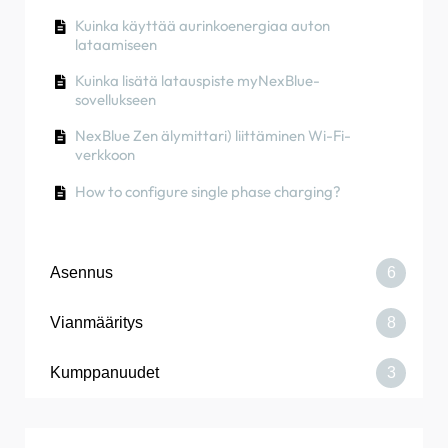
Kuinka käyttää aurinkoenergiaa auton
lataamiseen
Kuinka lisätä latauspiste myNexBlue-
sovellukseen
NexBlue Zen älymittari) liittäminen Wi-Fi-
verkkoon
How to configure single phase charging?
Asennus
6
Vianmääritys
8
NexBlue -kuormantasaajan vaihtaminen
Kumppanuudet
3
NexBlue Pointen käyttöönotto
Laturi tai kuormituksen tasapainottaja ei
muodosta yhteyttä Bluetoothin kautta
Kuinka liittää latauspiste 4G-verkkoon
asennuksen aikana/jälkeen
Kuinka lisätä sijainti, joka on jaettu sinulle
Palomuurin vaatimukset NexBlue Latauspisteet