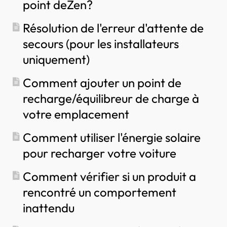
point deZen?
Comment régler le courant de charge maximal
comportement inattendu
Chaque nouvel installateur doit-il obtenir un
Comment définir le programme de recharge
Résolution de l'erreur d'attente de
nom d'utilisateur et un mot de passe ?
Quelqu'un d'autre souhaite utiliser ma borne de
secours (pour les installateurs
Comment changer le fusible principal sur le
recharge, comment puis-je la partager avec lui
portail partenaire ?
uniquement)
?
Comment utiliser l'énergie solaire pour
Comment ajouter un point de
recharger votre voiture
recharge/équilibreur de charge à
Comment ajouter un point de recharge dans
votre emplacement
l'application myNexBlue
Comment connecter le NexBlue Zen compteur
Comment utiliser l'énergie solaire
intelligent) au Wi-Fi
pour recharger votre voiture
Comment configurer la recharge monophasée ?
Comment vérifier si un produit a
rencontré un comportement
inattendu