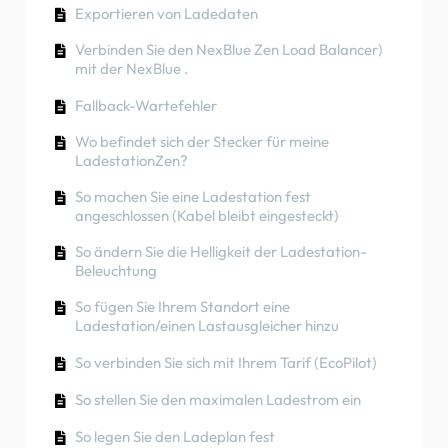
Kunden (NexBlue App)
beitritt/jemanden dazu einlädt
Exportieren von Ladedaten
So verbinden Sie die Ladestation während/nach
nutzen. Wie kann ich sie mit dieser Person teilen?
Wie Sie Ihr Auto mit Solarenergie aufladen
der Installation mit 4G
Phasenverschiebung
So verbinden Sie die Ladestation während/nach
können
Verbinden Sie den NexBlue Zen Load Balancer)
Ladegerät Farben
der Installation mit 4G
mit der NexBlue .
RCD-Prüfverfahren
So überprüfen Sie, ob bei einem Produkt
So führen Sie ein Zurücksetzen auf die
unerwartete Probleme aufgetreten sind
Fallback-Wartefehler
So überprüfen Sie, ob bei einem Produkt
Werkseinstellungen eines Produkts durch
unerwartete Probleme aufgetreten sind
So verbinden Sie den NexBlue Zen Smart Meter)
Wo befindet sich der Stecker für meine
So erstellen und verwalten Sie Standorte
mit dem WLAN
LadestationZen?
Fehlerstromschutz
So überprüfen Sie, ob bei einem Produkt
Solarpanel-Anschluss mit Lastenausgleich
So machen Sie eine Ladestation fest
Phasenverschiebung
unerwartete Probleme aufgetreten sind
integrieren
angeschlossen (Kabel bleibt eingesteckt)
Ladezustand
So ändern Sie die Helligkeit der Ladestation-
Beleuchtung
Phasenverschiebung
So fügen Sie Ihrem Standort eine
Wie übertrage ich das Eigentum an den
Ladestation/einen Lastausgleicher hinzu
Endkunden (Partnerportal)?
So verbinden Sie sich mit Ihrem Tarif (EcoPilot)
Vorkonfiguration: Führen Sie die
Installationskonfiguration auf dem Portal aus
So stellen Sie den maximalen Ladestrom ein
der Ferne durch.
So legen Sie den Ladeplan fest
Muss jeder neue Installateur einen