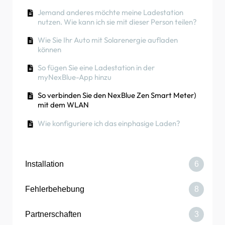
Benutzernamen und ein Passwort erhalten?
Jemand anderes möchte meine Ladestation
nutzen. Wie kann ich sie mit dieser Person teilen?
Wie wechselt man die Hauptsicherung im
Partnerportal?
Wie Sie Ihr Auto mit Solarenergie aufladen
können
So fügen Sie eine Ladestation in der
myNexBlue-App hinzu
So verbinden Sie den NexBlue Zen Smart Meter)
mit dem WLAN
Wie konfiguriere ich das einphasige Laden?
Installation
6
Fehlerbehebung
8
So ersetzen Sie den NexBlue -Balancer
Partnerschaften
3
So nehmen Sie eine Point in Betrieb
Das Ladegerät oder der Load Balancer stellt