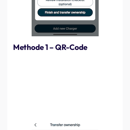
Methode 1 – QR-Code
Wenn Sie sich noch vor Ort befinden, können Sie die
Eigentumsrechte am besten über einen eindeutigen QR-
Code auf den Kunden übertragen, den dieser wiederum
über die myNexBlue-App scannt. Tippen Sie auf
„Übertragung per QR-Code“ und halten Sie Ihren
Bildschirm dem Kunden zum Scannen hin. Sobald dieser
den Code gescannt hat, wird der Übernahmevorgang
auf seinem Gerät fortgesetzt.