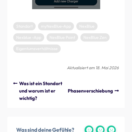
Standort
myNexBlue-App
NexBlue
Nexblue -App
NexBlue Point
NexBlue Zen
Eigentumsverhältnisse
Aktualisiert am 18. Mai 2026
Was ist ein Standort
und warum ist er
Phasenverschiebung
wichtig?
Was sind deine Gefühle?