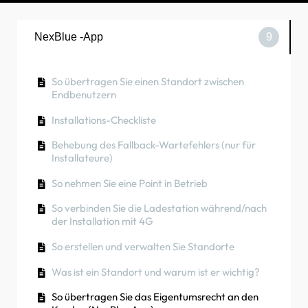
NexBlue -App
9
So übertragen Sie einen Standort zwischen
Endbenutzern
Installations-Checkliste
Behebung des Fallback-Wartefehlers (nur für
Installateure)
So nehmen Sie eine Point in Betrieb
So verbinden Sie die Ladestation während/nach
der Installation mit 4G
So erstellen und verwalten Sie Standorte
Was ist ein Standort und warum ist er wichtig?
So übertragen Sie das Eigentumsrecht an den