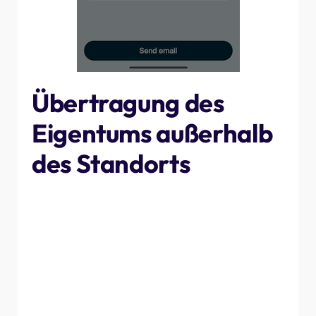
Übertragung des
Eigentums außerhalb
des Standorts
Wenn Sie die Eigentumsübertragung weder über den
QR-Code noch per E-Mail vor Ort vornehmen konnten, z.
B. weil der Kunde am Ende der Installation nicht
anwesend ist, können Sie die Eigentumsübertragung
dennoch über die NexBlue App vornehmen.
Gehen Sie zum Abschnitt „Standorte“ unten. Alle
Standorte, die noch nicht erfolgreich an den Kunden