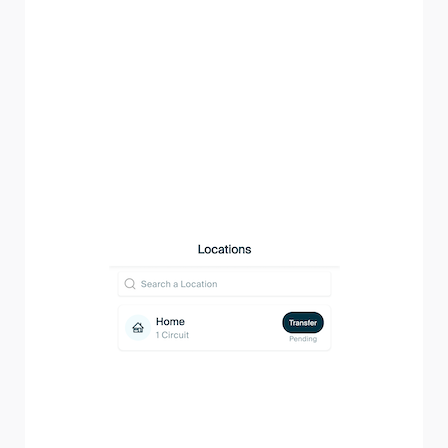
übertragen wurden, werden hier mit „Ausstehend“ unter
der Schaltfläche „Übertragen“ angezeigt. Rufen Sie das
Menü zur Übertragung der Eigentumsrechte auf, indem
Sie auf „Übertragen“ tippen, und wählen Sie die E-Mail-
Option. Dadurch wird der eindeutige QR-Code für den
Standort an den Kunden gesendet, sodass dieser die
Eigentumsrechte an dem Standort übernehmen kann,
sobald er den Übernahmeprozess in der MyNexBlue-App
abgeschlossen hat.