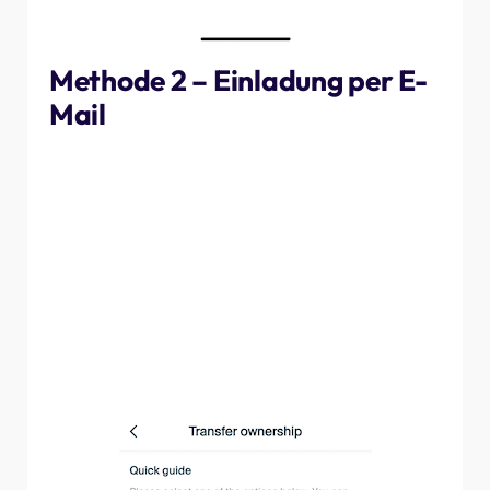
Methode 2 – Einladung per E-
Mail
Wenn der Kunde keine Zeit hat, die MyNexBlue-App
herunterzuladen, während Sie vor Ort sind, oder dies
lieber später tun möchte, können Sie ihm den QR-Code
zum Scannen an eine E-Mail-Adresse seiner Wahl
senden. Tippen Sie auf „Per E-Mail übertragen“ und
folgen Sie den Schritten, um seine Daten einzugeben.
Sobald die E-Mail gesendet wurde, kann der Kunde die
App herunterladen und den Standort zu einem für ihn
passenden Zeitpunkt übernehmen.