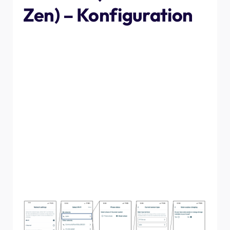
Zen) – Konfiguration
Für den Lastverteiler werden Sie aufgefordert, das
Gerät entweder mit einem WLAN- oder einem
Ethernet-Anschluss zu verbinden. Bei WLAN müssen Sie
anschließend die Anmeldedaten für das ausgewählte
Netzwerk eingeben. Wählen Sie als Nächstes aus, ob der
Lastverteiler einphasig oder dreiphasig ist, dann den Typ
der verwendeten Klemmen (dies sollte auf den Klemmen
angegeben sein) und schließlich, ob Sie auch eine
Solaranlage installieren. Vergewissern Sie sich, dass die
richtigen Kabel an die richtigen Anschlüsse an der
Unterseite des Lastverteilers angeschlossen sind, und
tippen Sie auf dem letzten Bildschirm auf „Weiter“.
Anschließend sollten Sie Ihren Lastverteiler in der
myNexBlue-App sehen können.