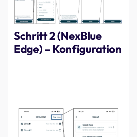
Schritt 2 (NexBlue
Edge) – Konfiguration
Es ist etwas einfacher, eine Ladestation zu einem
bestehenden Standort hinzuzufügen. Fügen Sie die
Ladestation entweder zu einem bestehenden Stromkreis
hinzu, für den bereits eine Sicherungsgröße und eine
Standard-Ladegeschwindigkeit festgelegt sind, oder
erstellen Sie einen neuen Stromkreis für die Ladestation.