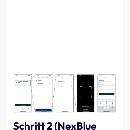
Sie können entweder eine Ladestation oder einen
Lastausgleicher zu einem bestehenden Standort
hinzufügen. Der Installateur hat bei der Ersteinrichtung
die Größe der Hauptsicherung für den Standort
festgelegt, sodass alle damit verbundenen Werte
übernommen werden. Möglicherweise müssen Sie
jedoch je nach Art des hinzugefügten Produkts
zusätzliche Informationen hinzufügen. Befolgen Sie die
nachstehenden Schritte, um die einzelnen Produkttypen
hinzuzufügen.
Schritt 2 (NexBlue