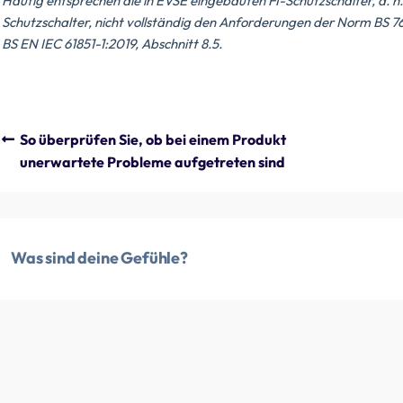
Häufig entsprechen die in EVSE eingebauten FI-Schutzschalter, d. h. d
Schutzschalter, nicht vollständig den Anforderungen der Norm BS 7
BS EN IEC 61851-1:2019, Abschnitt 8.5.
So überprüfen Sie, ob bei einem Produkt
unerwartete Probleme aufgetreten sind
Was sind deine Gefühle?