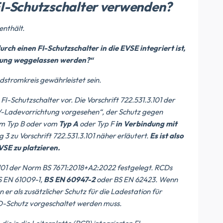
FI-Schutzschalter verwenden?
enthält.
rch einen FI-Schutzschalter in die EVSE integriert ist,
ltung weggelassen werden?“
ndstromkreis gewährleistet sein.
-Schutzschalter vor. Die Vorschrift 722.531.3.101 der
V-Ladevorrichtung vorgesehen“, der Schutz gegen
om Typ B oder vom
Typ A
oder Typ F
in Verbindung mit
 3 zu Vorschrift 722.531.3.101 näher erläutert.
Es ist also
EVSE zu platzieren.
.3.101 der Norm BS 7671:2018+A2:2022 festgelegt. RCDs
S EN 61009-1,
BS EN 60947-2
oder BS EN 62423. Wenn
er als zusätzlicher Schutz für die Ladestation für
CD-Schutz vorgeschaltet werden muss.