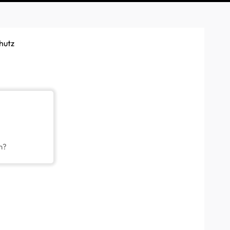
hutz
n?
ierten Fehlerstromschutz gemäß den Normen
IEC 60947-2
 gewährleistet die effektive Erkennung und Unterbrechung