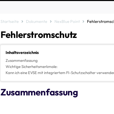
Startseite
Dokumente
NexBlue Point
Fehlerstromsc
Fehlerstromschutz
Inhaltsverzeichnis
Zusammenfassung
Wichtige Sicherheitsmerkmale:
Kann ich eine EVSE mit integriertem FI-Schutzschalter verwende
Zusammenfassung
Unsere Ladegeräte sind so konzipiert, dass sie durch einen integr
Anhang M und
IEC 62955
ein Höchstmaß an Sicherheit bieten. Dies