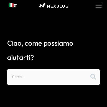
Passa al
IT
contenuto
Ciao, come possiamo
aiutarti?