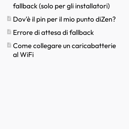
ricarica, come posso condividerla con lui?
fallback (solo per gli installatori)
Come sostituire il fusibile principale sul Portale
Partner?
Come utilizzare l'energia solare per ricaricare la
Dov'è il pin per il mio punto diZen?
tua auto
Come aggiungere un punto di ricarica nell'app
Errore di attesa di fallback
myNexBlue
Come collegare un caricabatterie
Come collegare NexBlue Zen contatore
intelligente) al Wi-Fi
al WiFi
Come configurare la ricarica monofase?