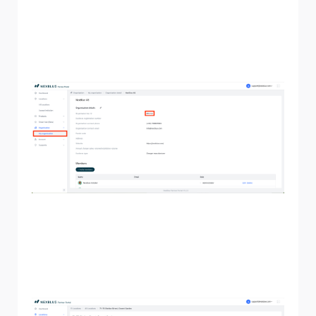
puoi utilizzare la "chiave dell'organizzazione" presente nel
sistema. Questa chiave ti dovrà essere fornita
dall'organizzazione stessa. Le schermate sottostanti
illustrano in dettaglio come l'organizzazione può ottenerla
per poi trasmetterla a te.
Una volta ottenuto il codice dell'organizzazione con cui
desideri condividere la posizione, segui i passaggi
riportati di seguito per condividerla con loro. Il codice di
invito verrà inviato a tutti i membri dell'organizzazione
con il ruolo di "Amministratore".