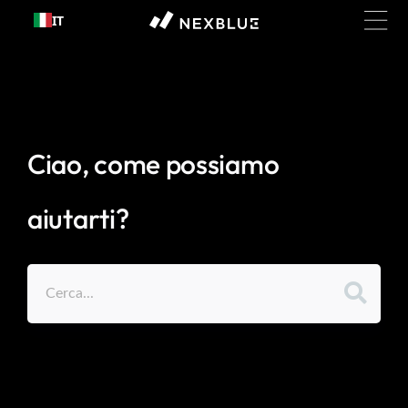
Passa al
IT
contenuto
Ciao, come possiamo
aiutarti?