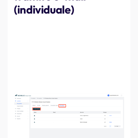
(individuale)
Trova la posizione che desideri condividere, quindi vai alla
scheda delle autorizzazioni. Qui potrai vedere chi ha già
accesso alla posizione, compreso il proprietario (cliente)
e qualsiasi altro utente all'interno della tua
organizzazione. Fai clic su "Invita partner", quindi
assicurati che la persona sia selezionata nel menu a
tendina. Inserisci l'indirizzo e-mail della persona con cui
desideri condividere la posizione, che riceverà un'e-mail
con le istruzioni dettagliate su come aggiungere la
posizione alla propria visualizzazione del portale.