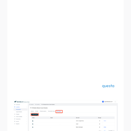
Se non disponi delle informazioni dell'installatore con cui
devi condividere, ovvero il suo indirizzo e-mail o la chiave
dell'organizzazione di cui fa parte, puoi condividere il
codice di posizione del sito. Vai alla scheda delle
autorizzazioni come indicato nelle prime due istruzioni per
la posizione specifica, ma quando clicchi su "Invita
partner", seleziona invece "Condividi tramite codice di
invito". Questo codice è unico e può essere inviato a
chiunque desideri condividere la posizione, ma sarà
valido solo per 7 giorni dalla creazione. Dopo 7 giorni è
possibile generare e condividere un nuovo codice. I
passaggi da seguire per aggiungere la posizione
utilizzando un codice sono descritti in dettaglio in
questa
guida