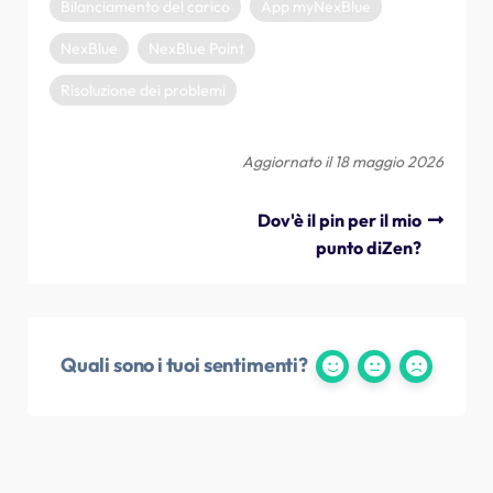
Bilanciamento del carico
App myNexBlue
NexBlue
NexBlue Point
Risoluzione dei problemi
Aggiornato il 18 maggio 2026
Dov'è il pin per il mio
punto diZen?
Quali sono i tuoi sentimenti?