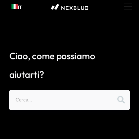
Passa al
IT
contenuto
Ciao, come possiamo
aiutarti?