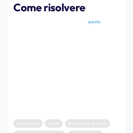
Come risolvere
Per riportare online NexBlue Zen , segui
questa
guida per
collegarlo a una connessione Wi-Fi locale, oppure
collegare un cavo Ethernet dal router al punto di ricarica
per stabilire una connessione cablata. È fondamentale
assicurarsi che l'impostazione "Rete" rifletta il metodo di
connessione utilizzato. Se non riesci a collegarlo, prova a
riavviare il router e/o il modem, oppure prova una porta
alternativa sul router, se disponibile.
Se non riesci a risolvere il problema eZen NexBlue Zen ,
contatta il tecnico elettricista qualificato che ha installato
il tuo punto di ricarica e chiedigli di consultare l'articolo
della Knowledge Base dedicato agli installatori per
conoscere i passaggi successivi.
Connettività
Guasti
Bilanciatore di carico