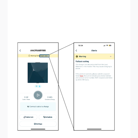
Località viene interrotta a causa dellaZen della
connessione Internet NexBlue Zen , o dell'impossibilità di
comunicare tramite frequenza radio per una Località con
un punto di ricarica installato, Zen tornare online
affinché i punti di ricarica possano essere utilizzati.