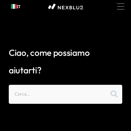
Passa al
IT
contenuto
Ciao, come possiamo
aiutarti?