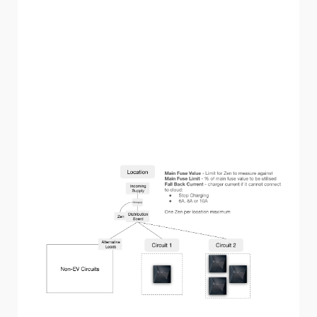
Lo schema sottostante evidenzia un tipico progetto di
installazione all'interno del sistema. Nell'esempio, i
"carichi alternativi" variabili e sconosciuti vengono
calcolati misurando la potenza in entrata con NexBlue
Zen e sottraendo qualsiasi assorbimento noto dai punti di
ricarica nei circuiti 1 e 2. Conoscere il valore dei "carichi
alternativi" garantisce che i punti di ricarica possano
utilizzare la potenza massima consentita per ciascuna
posizione.