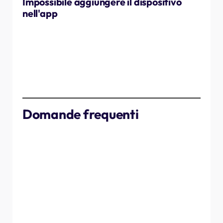
Impossibile aggiungere il dispositivo
nell'app
Assicurarsi che:
Il tuo telefono si trova vicino al bilanciatore di carico.
Il bilanciatore di carico è acceso.
Il Bluetooth e le autorizzazioni necessarie sono abilitati
sul tuo telefono.
Domande frequenti
D: Quanto tempo impiega il bilanciatore di carico ad
avviarsi?
R: Dovrebbe avviarsi entro circa 1 minuto dal
collegamento al contatore intelligente.
D: Devo collegare entrambi i cavi dell'antenna?
R: Sì, entrambe le antenne devono essere collegate per
garantire una comunicazione corretta.