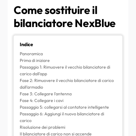
per gli installatori)
ricarica, come posso condividerla con lui?
persona/organizzazione
Come sostituire il fusibile principale sul Portale
Come sostituire il
Partner?
Perché ho ricevuto un'e-mail di avviso relativa al
Come utilizzare l'energia solare per ricaricare la
How to create/join/invite someone to an
mio punto di ricarica?
bilanciatore NexBlue
tua auto
Organisation
Il mio punto di ricarica è acceso ma la spia
Come aggiungere un punto di ricarica nell'app
sull'unità non è accesa
myNexBlue
Indice
Procedura di prova RCD
Come collegare NexBlue Zen contatore
intelligente) al Wi-Fi
Panoramica
Elenco eventi
Prima di iniziare
How to configure single phase charging?
Passaggio 1: Rimuovere il vecchio bilanciatore di
Come verificare se un prodotto ha riscontrato
comportamenti imprevisti
carico dall'app
Fase 2: Rimuovere il vecchio bilanciatore di carico
dall'armadio
Fase 3: Collegare l'antenna
Fase 4: Collegare i cavi
Passaggio 5: collegarsi al contatore intelligente
Passaggio 6: Aggiungi il nuovo bilanciatore di
carico
Risoluzione dei problemi
Il bilanciatore di carico non si accende