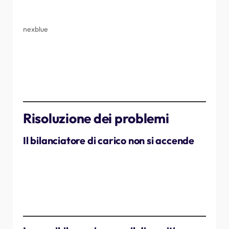
Apri
l'app myNexBlue
.
Segui la guida all'installazione:
nexblue
ℹ️
Importante:
durante la configurazione,
tieni il telefono vicino al bilanciatore di carico.
Risoluzione dei problemi
Il bilanciatore di carico non si accende
Verifica quanto segue:
Per il tuo contatore intelligente viene utilizzato il
connettore corretto (RJ12, RJ45 o KM).
Tutti i cavi sono collegati saldamente.