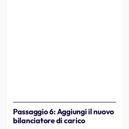
Scegli il connettore corretto dal cavo 3 in 1 in base al tipo
di contatore intelligente in uso:
Porta P1:
utilizzare il
connettore RJ12
Porta HAN:
utilizzare il
connettore RJ45
Contatore Kamstrup:
utilizzare il
connettore KM
Inserire il connettore corretto nel contatore
intelligente.
Attendere circa 1 minuto.
✅ Il bilanciatore di carico dovrebbe avviarsi
automaticamente.
Passaggio 6: Aggiungi il nuovo
bilanciatore di carico