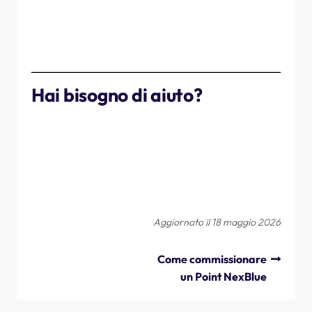
D: Posso riutilizzare i cavi del vecchio bilanciatore di
carico?
R: No, utilizzare sempre i cavi forniti con il nuovo
bilanciatore di carico.
Hai bisogno di aiuto?
Se dovessi riscontrare problemi durante l'installazione,
contatta NexBlue .
Una volta aggiunto correttamente il nuovo bilanciatore di
carico, informa l'assistenza in modo che possa verificare
la connessione.
Aggiornato il 18 maggio 2026
Come commissionare
un Point NexBlue