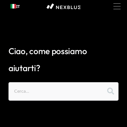
Passa al
IT
contenuto
Ciao, come possiamo
aiutarti?