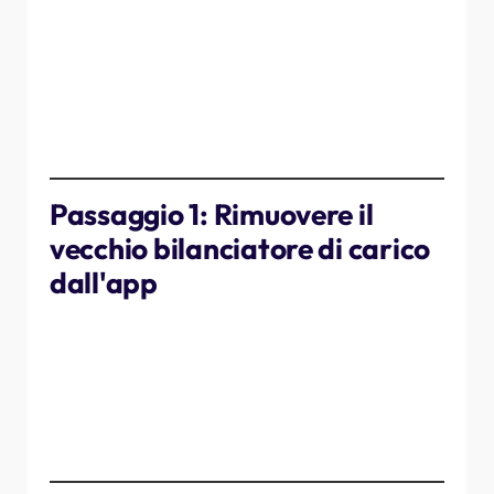
Assicurati di poter accedere al tuo quadro elettrico.
⚠️
Attenzione:
maneggiare sempre con cura
i componenti elettrici. In caso di dubbi,
rivolgersi a un elettricista qualificato.
Passaggio 1: Rimuovere il
vecchio bilanciatore di carico
dall'app
Apri
l'app myNexBlue
.
Vai alla
dashboard
.
Seleziona "
Load Balancer
".
Tocca
Impostazioni (icona a forma di ingranaggio)
.
Scorri fino in fondo alla pagina.
Tocca
Elimina.