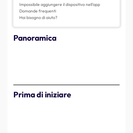
Impossibile aggiungere il dispositivo nell'app
Domande frequenti
Hai bisogno di aiuto?
Panoramica
Questa guida spiega come rimuovere in modo sicuro il
bilanciatore NexBlue attualmente in uso e installarne uno
nuovo. Segui attentamente ogni passaggio per garantire
il corretto funzionamento e la connettività con il tuo
contatore intelligente e l'app myNexBlue.
Prima di iniziare
Assicurati di avere il nuovo bilanciatore di carico e tutti
i cavi in dotazione.
Tieni il telefono a portata di mano per configurare
l'app.