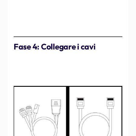
ℹ️
Nota:
per ottenere prestazioni ottimali, è
necessario collegare entrambe le antenne.
Fase 4: Collegare i cavi
All'interno della confezione troverai:
Cavo 3 in 1
Cavo RJ45