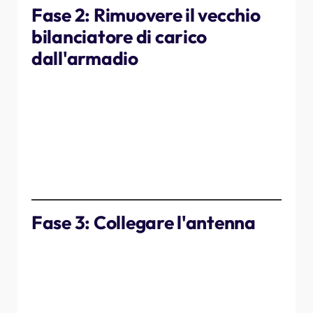
Fase 2: Rimuovere il vecchio
bilanciatore di carico
dall'armadio
Individuare il bilanciatore di carico all'interno del
quadro elettrico (collegato al contatore intelligente).
Scollegare il bilanciatore di carico dal contatore
intelligente.
Rimuovere tutti i cavi collegati al vecchio bilanciatore di
carico.
Rimuovi il vecchio dispositivo.
Fase 3: Collegare l'antenna
Disimballare il nuovo bilanciatore di carico.
Individuare i due cavi dell'antenna.
Collegare entrambi i cavi dell'antenna al bilanciatore di
carico.