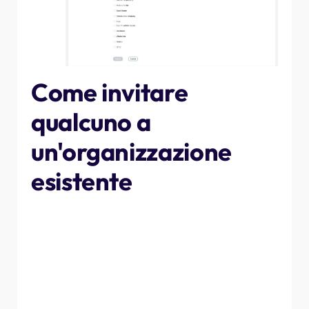
Come invitare
qualcuno a
un'organizzazione
esistente
Una volta creata un'organizzazione, qualsiasi membro
dell'organizzazione con il ruolo di "Amministratore" ha il
pieno controllo sull'organizzazione, compresa
l'appartenenza all'ambito dell'assegnazione dei ruoli. Se
sei un amministratore e desideri invitare un nuovo
membro nell'organizzazione, vai alla sezione "La mia
organizzazione" del menu a sinistra, scorri verso il basso