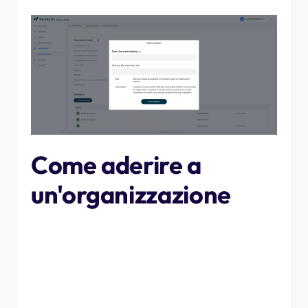
Come aderire a
un'organizzazione
Una volta che hai invitato qualcuno a un
Organizzazione
,
questa dovrà aderirvi. Per farlo, vai su
"La mia
organizzazione"
a sinistra, quindi clicca su
"Iscriviti a
un'organizzazione"
. Ti verrà quindi richiesto di inserire
un codice di invito, che ti sarà stato inviato via e-mail da
uno degli amministratori. Se non riesci a trovare l'e-mail,