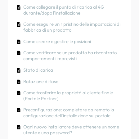
Come utilizzare l'energia solare per ricaricare la
durante/dopo l'installazione
Rotazione di fase
Come collegare il punto di ricarica al 4G
tua auto
durante/dopo l'installazione
Procedura di prova RCD
Come verificare se un prodotto ha riscontrato
Come eseguire un ripristino delle impostazioni di
comportamenti imprevisti
How to check if a product has been
fabbrica di un prodotto
encountering any unexpected behavior
Come collegare NexBlue Zen contatore
Come creare e gestire le posizioni
intelligente) al Wi-Fi
Protezione da corrente residua
Come verificare se un prodotto ha riscontrato
Integrare il terminale del pannello solare con il
Rotazione di fase
comportamenti imprevisti
bilanciatore di carico
Stato di carica
Rotazione di fase
Come trasferire la proprietà al cliente finale
(Portale Partner)
Preconfigurazione: completare da remoto la
configurazione dell'installazione sul portale
Ogni nuovo installatore deve ottenere un nome
utente e una password?