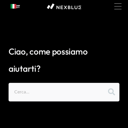
Passa al
IT
contenuto
Ciao, come possiamo
aiutarti?