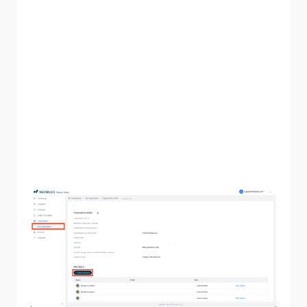
fino a Membri, quindi fai clic su "Invita membro".
Inserisci l'indirizzo e-mail della persona che desideri
invitare e il ruolo. È importante tenere presente due
cose:
Chiunque aggiungi ha piena visibilità su tutte le
installazioni visibili a te, comprese quelle installate da altri
membri dell'organizzazione.
Se il ruolo assegnato è "Amministratore", il membro ha
esattamente lo stesso livello di controllo
sull'organizzazione che hai tu.