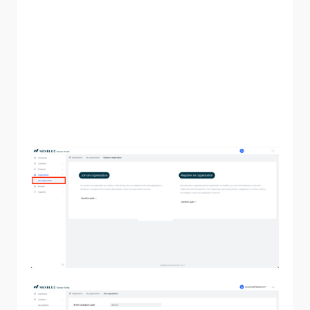
controlla la cartella dello spam/posta indesiderata o
chiedi loro di inviarla nuovamente.
Al momento dell'adesione, puoi scegliere di cedere
l'accesso di gestione. Le autorizzazioni relative a tutte le
sedi esistenti selezionate in questa fase saranno
trasferite all'organizzazione e a tutti i membri inclusi. Se
non selezioni questa opzione, saranno condivise solo le
installazioni future.