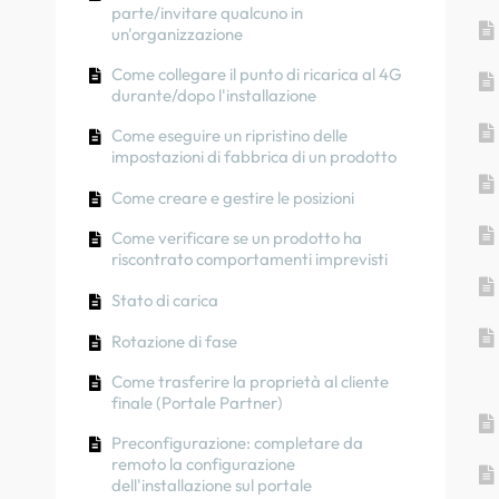
Come commissionare un Point NexBlue
parte/invitare qualcuno in
posizione
Come trasferire la proprietà al cliente
un'organizzazione
Come collegare il punto di ricarica al 4G
(AppNexBlue )
Come utilizzare l'energia solare per
durante/dopo l'installazione
Come collegare il punto di ricarica al 4G
ricaricare la tua auto
Rotazione di fase
durante/dopo l'installazione
Procedura di prova RCD
Come verificare se un prodotto ha
Come eseguire un ripristino delle
riscontrato comportamenti imprevisti
Come verificare se un prodotto ha
impostazioni di fabbrica di un prodotto
riscontrato comportamenti imprevisti
Come collegare NexBlue Zen contatore
Come creare e gestire le posizioni
intelligente) al Wi-Fi
Protezione da corrente residua
Come verificare se un prodotto ha
Integrare il terminale del pannello solare
Rotazione di fase
riscontrato comportamenti imprevisti
con il bilanciatore di carico
Stato di carica
Rotazione di fase
Come trasferire la proprietà al cliente
finale (Portale Partner)
Preconfigurazione: completare da
remoto la configurazione
dell'installazione sul portale