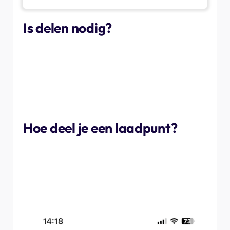
Is delen nodig?
Uw NexBlue werken met elk voertuig dat u wilt, zelfs met
voertuigen van anderen. Soms wilt u echter bijhouden
wie de lader gebruikt, of wilt u mensen toestaan de lader
te gebruiken wanneer u er niet bent om een lading te
verifiëren. Volg in dat geval de onderstaande stappen
om de lader te delen met wie u maar wilt.
Hoe deel je een laadpunt?
Allereerst moet de persoon met wie u de oplader wilt
delen, de myNexBlue-app downloaden en een account
aanmaken. Zodra zij een account hebben aangemaakt,
gaat u naar het oplaadpunt dat u met hen wilt delen en
volgt u de onderstaande stappen.