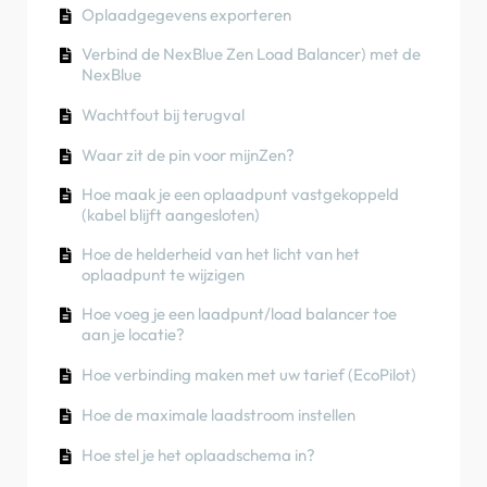
kan ik het met hem delen?
App)
Hoe u zonne-energie kunt gebruiken om uw auto
Oplaadgegevens exporteren
de installatie?
Hoe sluit je een laadpunt aan op 4G tijdens/na
op te laden
Charger Colours
Faseverschuiving
de installatie?
Verbind de NexBlue Zen Load Balancer) met de
RCD-testprocedure
Hoe u kunt controleren of een product
NexBlue
Hoe u een product terugzet naar de
onverwacht gedrag vertoont
Hoe u kunt controleren of een product
fabrieksinstellingen
Wachtfout bij terugval
onverwacht gedrag vertoont
Hoe sluit u de NexBlue Zen slimme meter) aan
Hoe locaties aanmaken en beheren
op wifi?
Waar zit de pin voor mijnZen?
Reststroombeveiliging
Hoe u kunt controleren of een product
Integreer zonnepaneelterminal met Load
Hoe maak je een oplaadpunt vastgekoppeld
Faseverschuiving
onverwacht gedrag vertoont
balancer
(kabel blijft aangesloten)
Oplaadstatus
Hoe de helderheid van het licht van het
oplaadpunt te wijzigen
Faseverschuiving
Hoe voeg je een laadpunt/load balancer toe
Hoe eigendom overdragen aan eindklant
aan je locatie?
(Partner Portal)
Hoe verbinding maken met uw tarief (EcoPilot)
Voorafgaande configuratie: voltooi de
installatieconfiguratie op afstand via het
Hoe de maximale laadstroom instellen
portaal
Hoe stel je het oplaadschema in?
Moet elke nieuwe installateur een
gebruikersnaam en wachtwoord krijgen?