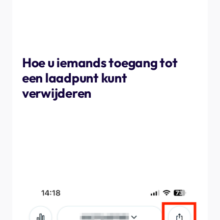
Zodra de lader is gedeeld, kunt u als eigenaar van de
locatie controleren met wie het laadpunt is gedeeld. U
kunt ook de toegang intrekken voor gebruikers met wie u
eerder een laadpunt hebt gedeeld.
Hoe u iemands toegang tot
een laadpunt kunt
verwijderen
Ga naar het menu 'oplader delen' op de productpagina,
net zoals toen u de alternatieve gebruiker toevoegde.
Deze keer zou u de gebruiker al in de lijst moeten zien
staan. Veeg gewoon naar links op de gebruiker die u wilt
verwijderen en tik op 'verwijderen'. Deze zal dan
verdwijnen uit hun myNexBlue-app.