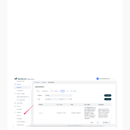
installateurs naar een oplossing te leiden. Voor elk
probleem wordt een beschrijving en suggestie gegeven
op de pagina 'Probleem' voor het betreffende product.
Als een telefoontje naar de NexBlue ondersteuning
NexBlue nodig is, wordt deze aanbeveling gegeven in de
kolom met suggesties.
Een volledige lijst met evenementen vindt u in het
Partnerportaal. Om deze te bekijken, scrolt u naar
beneden aan de linkerkant en klikt u op
'Evenementenlijst' onder 'Ondersteuning', zoals
hieronder weergegeven.