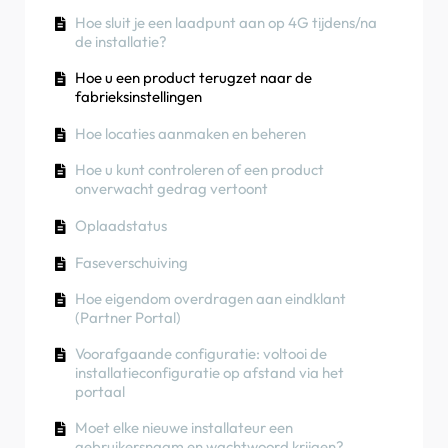
App)
Hoe u zonne-energie kunt gebruiken om uw auto
de installatie?
Hoe sluit je een laadpunt aan op 4G tijdens/na
op te laden
Faseverschuiving
de installatie?
RCD-testprocedure
Hoe u kunt controleren of een product
Hoe u een product terugzet naar de
onverwacht gedrag vertoont
Hoe u kunt controleren of een product
fabrieksinstellingen
onverwacht gedrag vertoont
Hoe sluit u de NexBlue Zen slimme meter) aan
Hoe locaties aanmaken en beheren
op wifi?
Reststroombeveiliging
Hoe u kunt controleren of een product
Integreer zonnepaneelterminal met Load
Faseverschuiving
onverwacht gedrag vertoont
balancer
Oplaadstatus
Faseverschuiving
Hoe eigendom overdragen aan eindklant
(Partner Portal)
Voorafgaande configuratie: voltooi de
installatieconfiguratie op afstand via het
portaal
Moet elke nieuwe installateur een
gebruikersnaam en wachtwoord krijgen?