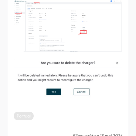
myNexBlue-app?
Hoe sluit u de NexBlue Zen slimme meter) aan
op wifi?
Hoe configureer ik eenfasig laden?
Portaal
Bijgewerkt op 18 mei 2026