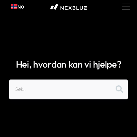
Hopp
NO
til
innhold
Hei, hvordan kan vi hjelpe?