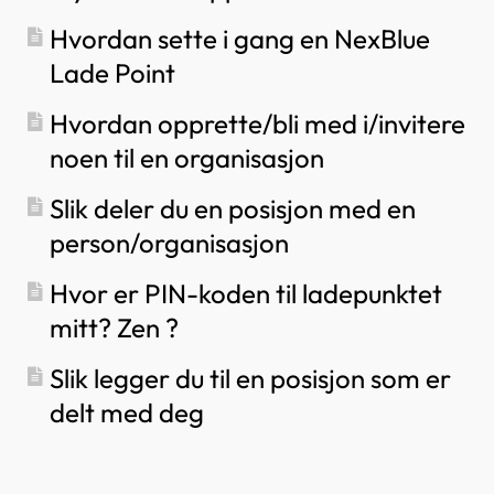
Hvordan bytter man hovedsikring på
Slik bruker du solenergi til å lade bilen din
Hvordan sette i gang en NexBlue
partnerportalen?
Lade Point
Slik legger du til et ladepunkt i myNexBlue-
appen
Hvordan opprette/bli med i/invitere
Slik kobler du til NexBlue Zen (Smartmåler) til
Wi-Fi
noen til en organisasjon
Hvordan konfigurerer man enfaselading?
Slik deler du en posisjon med en
person/organisasjon
Hvor er PIN-koden til ladepunktet
mitt? Zen ?
Slik legger du til en posisjon som er
delt med deg