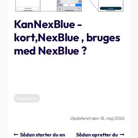
KanNexBlue -
kort,NexBlue , bruges
med NexBlue ?
Ja! Du kan bruge alle RFID-tags, der overholder ISO-
14443, med NexBlue . Du skal blot følge de samme trin
som ovenfor.
Opladning
Opdateret den 18. maj 2026
Sådan starter du en
Sådan opretter du