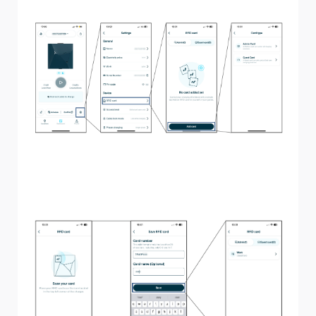
eller et gæstekort.
Det næste trin er at parre kortet ved at trykke det mod
det øverste venstre hjørne på forsiden af ladestationen
eller indtaste nummeret manuelt. Når det er scannet,
har du mulighed for at navngive kortet.