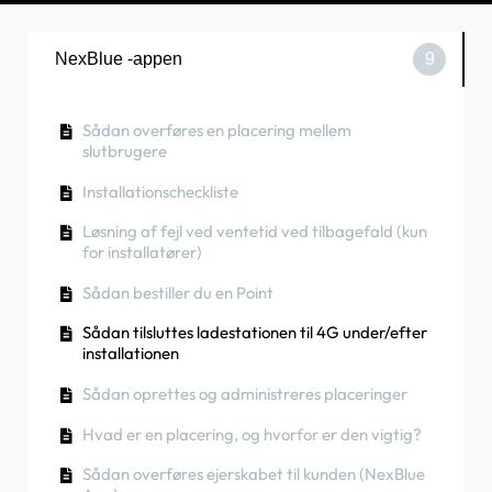
NexBlue -appen
9
Sådan overføres en placering mellem
slutbrugere
Installationscheckliste
Løsning af fejl ved ventetid ved tilbagefald (kun
for installatører)
Sådan bestiller du en Point
Sådan tilsluttes ladestationen til 4G under/efter
installationen
Sådan oprettes og administreres placeringer
Hvad er en placering, og hvorfor er den vigtig?
Sådan overføres ejerskabet til kunden (NexBlue