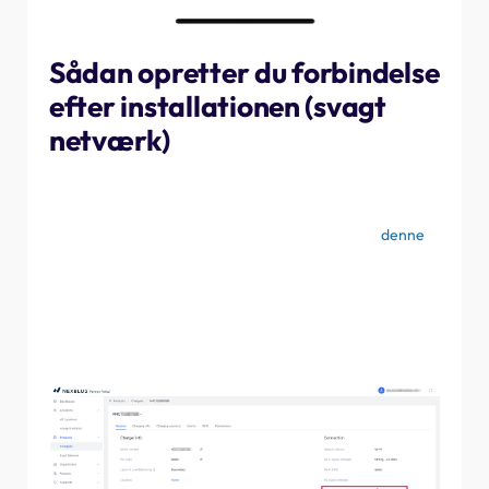
Sådan opretter du forbindelse
efter installationen (svagt
netværk)
Via NexBlue Portal kan du finde det ladested, du ønsker
at skifte til 4G, enten via menuen Location (Placering)
eller Product (Produkt). Processen er beskrevet i
denne
vejledning. Sørg derefter for, at du er på fanen
"Generelt". I højre side vises muligheden for at ændre
netværksprioriteten fra Wi-Fi til 4G. Ændr indstillingen,
hvis det er nødvendigt, og klik derefter på "Gem" for at
bekræfte den nye konfiguration.