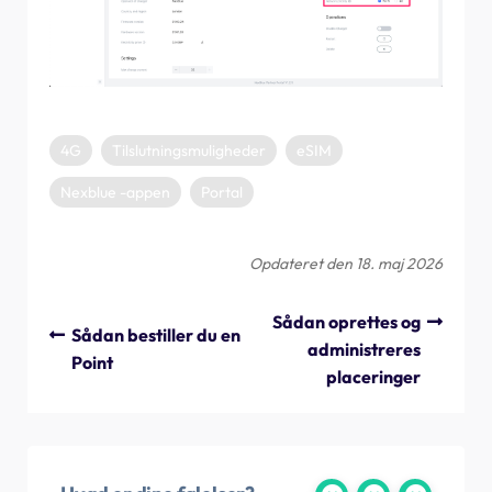
4G
Tilslutningsmuligheder
eSIM
Nexblue -appen
Portal
Opdateret den 18. maj 2026
Sådan oprettes og
Sådan bestiller du en
administreres
Point
placeringer