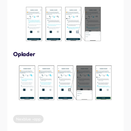
Oplader
Nexblue -app