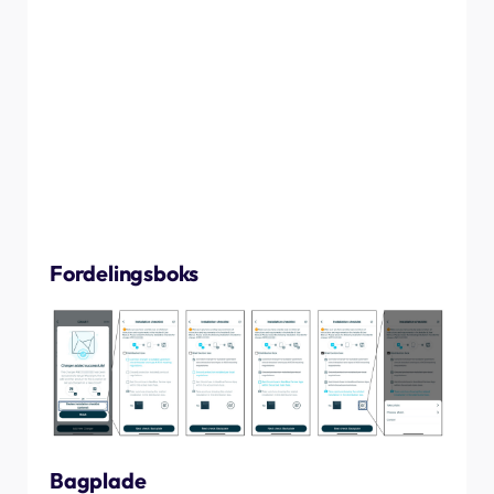
Tjeklisten er opdelt i tre afsnit:
Fordelingsboks
Bagplade
Oplader
For hver af disse tre sektioner er der unikke kontroller,
der skal udfyldes og afkrydses for at fortsætte til næste
trin. Der er også mulighed for at uploade et ledsagende
billede til hver sektion til senere reference.
Fordelingsboks
Bagplade