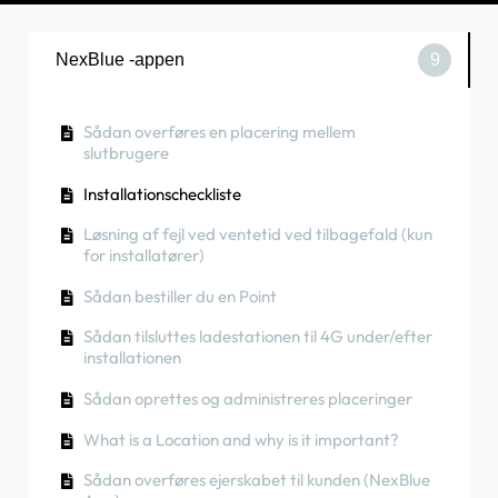
NexBlue -appen
9
Sådan overføres en placering mellem
slutbrugere
Installationscheckliste
Løsning af fejl ved ventetid ved tilbagefald (kun
for installatører)
Sådan bestiller du en Point
Sådan tilsluttes ladestationen til 4G under/efter
installationen
Sådan oprettes og administreres placeringer
What is a Location and why is it important?
Sådan overføres ejerskabet til kunden (NexBlue