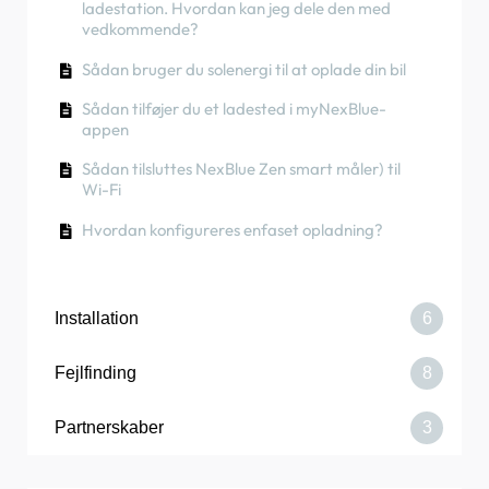
ladestation. Hvordan kan jeg dele den med
vedkommende?
Hvordan skifter man hovedsikringen på
Partnerportalen？
Sådan bruger du solenergi til at oplade din bil
Sådan tilføjer du et ladested i myNexBlue-
appen
Sådan tilsluttes NexBlue Zen smart måler) til
Wi-Fi
Hvordan konfigureres enfaset opladning?
Installation
6
Fejlfinding
8
Sådan udskiftes NexBlue balanceren
Partnerskaber
3
Sådan bestiller du en Point
Opladeren eller load balanceren opretter ikke
forbindelse via Bluetooth
Sådan tilsluttes ladestationen til 4G under/efter