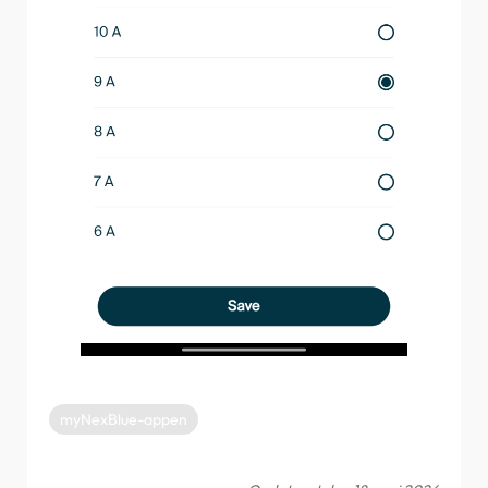
myNexBlue-appen