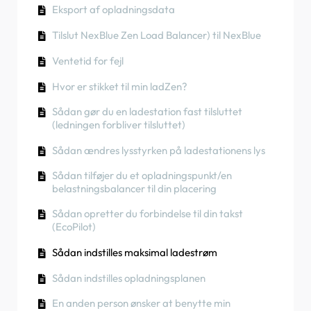
App)
Eksport af opladningsdata
En anden person ønsker at benytte min
Sådan tilsluttes ladestationen til 4G under/efter
Sådan kontrolleres det, om et produkt har udvist
RCD-testprocedure
ladestation. Hvordan kan jeg dele den med
Fasevridning
installationen
uventet adfærd
Tilslut NexBlue Zen Load Balancer) til NexBlue
vedkommende?
Sådan kontrolleres det, om et produkt har udvist
Sådan udfører du en fabriksindstilling af et
Sådan tilsluttes NexBlue Zen smart måler) til
Ventetid for fejl
uventet adfærd
Opladerfarver
produkt
Wi-Fi
Hvor er stikket til min ladZen?
Reststrømsbeskyttelse
Sådan oprettes og administreres placeringer
Integrer solcellepanelterminal med
belastningsbalancer
Sådan gør du en ladestation fast tilsluttet
Fasevridning
Sådan kontrolleres det, om et produkt har udvist
(ledningen forbliver tilsluttet)
uventet adfærd
Sådan ændres lysstyrken på ladestationens lys
Opladningsstatus
Sådan tilføjer du et opladningspunkt/en
Fasevridning
belastningsbalancer til din placering
Sådan overføres ejerskabet til slutkunden
Sådan opretter du forbindelse til din takst
(Partnerportal)
(EcoPilot)
Forudgående konfiguration: Fjernbetjent
Sådan indstilles maksimal ladestrøm
færdiggørelse af installationskonfigurationen
på portalen
Sådan indstilles opladningsplanen
Skal alle nye installatører have et brugernavn
En anden person ønsker at benytte min
og en adgangskode?