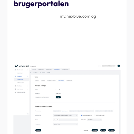
brugerportalen
Gå til brugerportalen på
my.nexblue.com og
log ind med
de samme loginoplysninger, som du bruger til
myNexBlue-appen. Når du er inde på portalen, skal du gå
til den placering, du vil eksportere data for, og derefter
vælge fanen "Forbrug". I denne menu kan du vælge
tidsrammen sammen med rapporttypen og eksportere til
enten PDF, Excel eller e-mail.