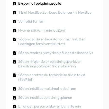
App)
Eksport af opladningsdata
En anden person ønsker at benytte min
Sådan tilsluttes ladestationen til 4G under/efter
Sådan kontrolleres det, om et produkt har udvist
RCD-testprocedure
ladestation. Hvordan kan jeg dele den med
Fasevridning
installationen
uventet adfærd
Tilslut NexBlue Zen Load Balancer) til NexBlue
vedkommende?
Sådan kontrolleres det, om et produkt har udvist
Sådan udfører du en fabriksindstilling af et
Sådan tilsluttes NexBlue Zen smart måler) til
Ventetid for fejl
uventet adfærd
Opladerfarver
produkt
Wi-Fi
Hvor er stikket til min ladZen?
Reststrømsbeskyttelse
Sådan oprettes og administreres placeringer
Integrer solcellepanelterminal med
belastningsbalancer
Sådan gør du en ladestation fast tilsluttet
Fasevridning
Sådan kontrolleres det, om et produkt har udvist
(ledningen forbliver tilsluttet)
uventet adfærd
Sådan ændres lysstyrken på ladestationens lys
Opladningsstatus
Sådan tilføjer du et opladningspunkt/en
Fasevridning
belastningsbalancer til din placering
Sådan overføres ejerskabet til slutkunden
Sådan opretter du forbindelse til din takst
(Partnerportal)
(EcoPilot)
Forudgående konfiguration: Fjernbetjent
Sådan indstilles maksimal ladestrøm
færdiggørelse af installationskonfigurationen
på portalen
Sådan indstilles opladningsplanen
Skal alle nye installatører have et brugernavn
En anden person ønsker at benytte min
og en adgangskode?