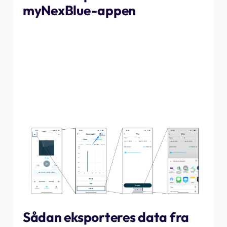
myNexBlue-appen
For at eksportere dataene skal du i myNexBlue-appen
navigere til det ladested, som dataene skal eksporteres
for, og derefter trykke på diagramikonet i øverste
venstre hjørne. Skift datafeltet til "brugerdefineret",
rediger datoerne efter behov, og tryk derefter på
"eksport til fil". Dette åbner delingsvinduet, hvor du kan
vælge, om du vil downloade filen til enheden eller dele
den på anden vis.
Sådan eksporteres data fra