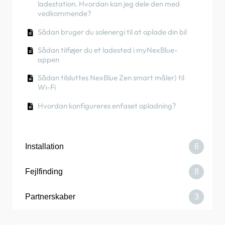
ladestation. Hvordan kan jeg dele den med
vedkommende?
Hvordan skifter man hovedsikringen på
Partnerportalen？
Sådan bruger du solenergi til at oplade din bil
Sådan tilføjer du et ladested i myNexBlue-
appen
Sådan tilsluttes NexBlue Zen smart måler) til
Wi-Fi
Hvordan konfigureres enfaset opladning?
Installation
6
Fejlfinding
8
Sådan udskiftes NexBlue balanceren
Partnerskaber
3
Sådan bestiller du en Point
Opladeren eller load balanceren opretter ikke
forbindelse via Bluetooth
Sådan tilsluttes ladestationen til 4G under/efter