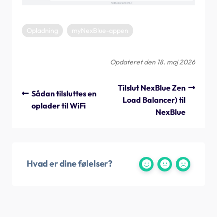
Opladning
myNexBlue-appen
Opdateret den 18. maj 2026
Tilslut NexBlue Zen
Sådan tilsluttes en
Load Balancer) til
oplader til WiFi
NexBlue
Hvad er dine følelser?