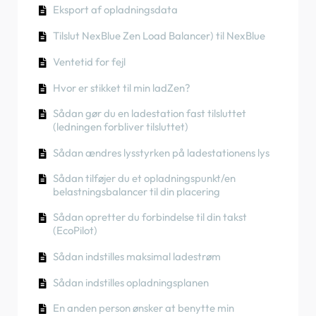
App)
Eksport af opladningsdata
En anden person ønsker at benytte min
Sådan tilsluttes ladestationen til 4G under/efter
Sådan kontrolleres det, om et produkt har udvist
RCD-testprocedure
ladestation. Hvordan kan jeg dele den med
Fasevridning
installationen
uventet adfærd
Tilslut NexBlue Zen Load Balancer) til NexBlue
vedkommende?
Sådan kontrolleres det, om et produkt har udvist
Sådan udfører du en fabriksindstilling af et
Sådan tilsluttes NexBlue Zen smart måler) til
Ventetid for fejl
uventet adfærd
Opladerfarver
produkt
Wi-Fi
Hvor er stikket til min ladZen?
Reststrømsbeskyttelse
Sådan oprettes og administreres placeringer
Integrer solcellepanelterminal med
belastningsbalancer
Sådan gør du en ladestation fast tilsluttet
Fasevridning
Sådan kontrolleres det, om et produkt har udvist
(ledningen forbliver tilsluttet)
uventet adfærd
Sådan ændres lysstyrken på ladestationens lys
Opladningsstatus
Sådan tilføjer du et opladningspunkt/en
Phase rotation
belastningsbalancer til din placering
Sådan overføres ejerskabet til slutkunden
Sådan opretter du forbindelse til din takst
(Partnerportal)
(EcoPilot)
Forudgående konfiguration: Fjernbetjent
Sådan indstilles maksimal ladestrøm
færdiggørelse af installationskonfigurationen
på portalen
Sådan indstilles opladningsplanen
Skal alle nye installatører have et brugernavn
En anden person ønsker at benytte min
og en adgangskode?