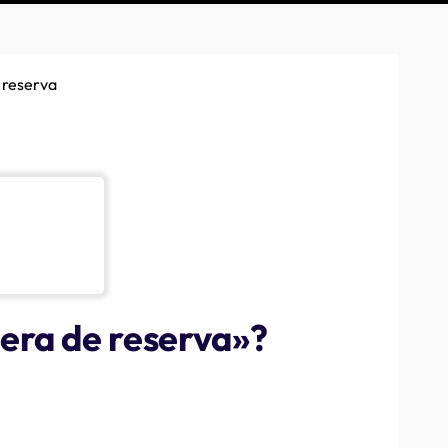
 reserva
pera de reserva»?
su instalación, es porque el instalador ha determinado que
rador de carga garantiza que la entrada principal (es
ilibrador de carga está equipado con abrazaderas o