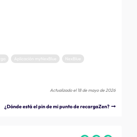
consigue conectarse, intente reiniciar el router y/o el
e.
ase en contacto con el electricista cualificado que instaló
conocimientos para instaladores para conocer los pasos a
rga
Aplicación myNexBlue
NexBlue
Actualizado el 18 de mayo de 2026
¿Dónde está el pin de mi punto de recargaZen?