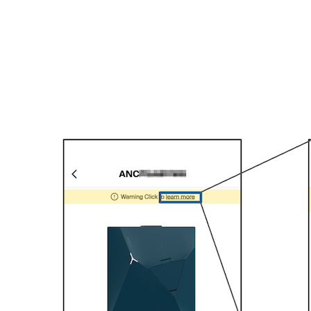
bobinas que se colocan alrededor de los cables que suministran energí
de la propiedad, el NexBlue garantizará que la energía utilizada por
los puntos de carga cuando sea necesario.
Si la conexión entre el NexBlue Zen los cargadores de la ubicación s
Internet o no puede comunicarse por radiofrecuencia con una ubicaci
volver a conectarse para que se puedan utilizar los puntos de carga