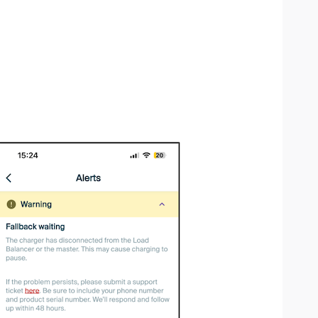
a a su casa. Al ajustar el equilibrador de carga al límite
 los puntos de carga no supere este límite, ralentizando
e interrumpe debido a que el NexBlue Zen la conexión a
ón en la que hay un punto de carga instalado, el Zen
.