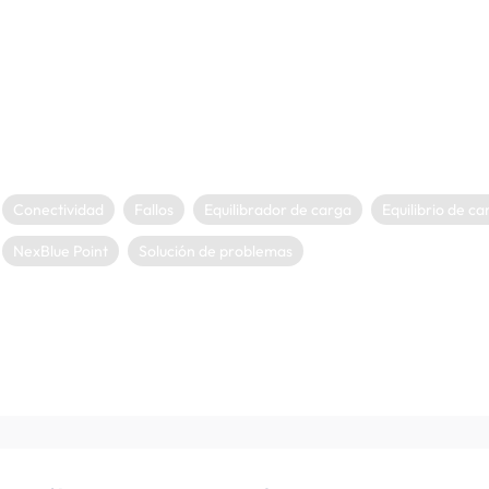
configuración de «Red» refleje el método de conexión utilizado. Si no 
módem, o pruebe con otro puerto del router, si hay alguno disponibl
Si no puede resolver la situación yZen conectar el NexBlue Zen , póng
su punto de recarga y pídale que consulte el artículo de la base de 
seguir.
Conectividad
Fallos
Equilibrador de carga
Equilibrio de ca
NexBlue Point
Solución de problemas