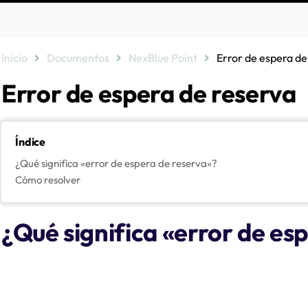
Inicio
Documentos
NexBlue Point
Error de espera de
Error de espera de reserva
Índice
¿Qué significa «error de espera de reserva»?
Cómo resolver
¿Qué significa «error de es
Si tiene instalado un NexBlue Zen nuestro equilibrador de carga) en 
sus puntos de recarga requieren un equilibrado de carga. El equilib
decir, su suministro de energía) no supere su límite nominal. El equ