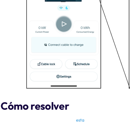
Cómo resolver
ParaZen conectar el NexBlue Zen , siga
esta
guía para conectarlo a 
Ethernet desde su router al punto de carga para establecer una co