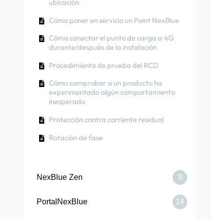
ubicación
Cómo transferir la propiedad al cliente
Cómo poner en servicio un Point NexBlue
(aplicaciónNexBlue )
Cómo conectar el punto de carga a 4G
Rotación de fase
durante/después de la instalación
Procedimiento de prueba del RCD
Cómo comprobar si un producto ha
experimentado algún comportamiento
inesperado
Protección contra corriente residual
Rotación de fase
NexBlue Zen
9
PortalNexBlue
14
Conecte el NexBlue Zen equilibrador de
carga) a NexBlue