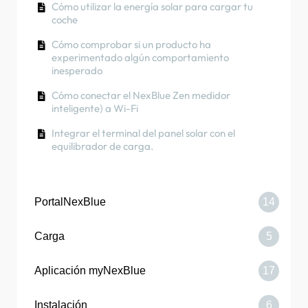
(aplicaciónNexBlue )
Cómo utilizar la energía solar para cargar tu
durante/después de la instalación
coche
Rotación de fase
Procedimiento de prueba del RCD
Cómo comprobar si un producto ha
experimentado algún comportamiento
Cómo comprobar si un producto ha
inesperado
experimentado algún comportamiento
inesperado
Cómo conectar el NexBlue Zen medidor
inteligente) a Wi-Fi
Protección contra corriente residual
Integrar el terminal del panel solar con el
Rotación de fase
equilibrador de carga.
PortalNexBlue
14
Carga
5
Cómo añadir una ubicación que se ha
compartido contigo
Aplicación myNexBlue
17
Cómo iniciar un cobro utilizando una etiqueta
¿Dónde está el pin de mi punto de recargaZen?
RFID
Instalación
6