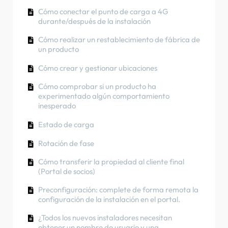
(aplicaciónNexBlue )
Cómo utilizar la energía solar para cargar tu
durante/después de la instalación
Cómo conectar el punto de carga a 4G
coche
Rotación de fase
durante/después de la instalación
Procedimiento de prueba del RCD
Cómo comprobar si un producto ha
Cómo realizar un restablecimiento de fábrica de
experimentado algún comportamiento
Cómo comprobar si un producto ha
un producto
inesperado
experimentado algún comportamiento
inesperado
Cómo crear y gestionar ubicaciones
Cómo conectar el NexBlue Zen medidor
inteligente) a Wi-Fi
Protección contra corriente residual
Cómo comprobar si un producto ha
experimentado algún comportamiento
Integrar el terminal del panel solar con el
Rotación de fase
inesperado
equilibrador de carga.
Estado de carga
Rotación de fase
Cómo transferir la propiedad al cliente final
(Portal de socios)
Preconfiguración: complete de forma remota la
configuración de la instalación en el portal.
¿Todos los nuevos instaladores necesitan
obtener un nombre de usuario y una